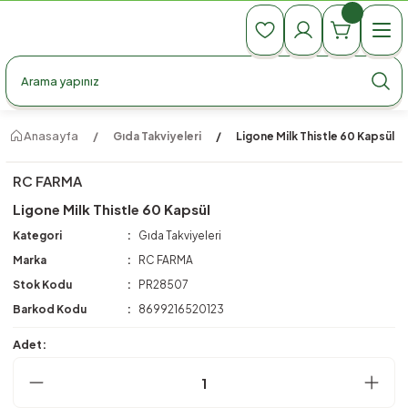
990 TL Üzeri Ücretsiz Kargo
990 TL Üzeri Ücretsiz Kargo
990 TL Üzeri Ücretsiz Kargo
Anasayfa
Gıda Takviyeleri
Ligone Milk Thistle 60 Kapsül
RC FARMA
Ligone Milk Thistle 60 Kapsül
Kategori
Gıda Takviyeleri
Marka
RC FARMA
Stok Kodu
PR28507
Barkod Kodu
8699216520123
Adet: