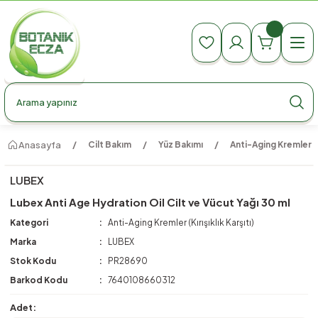
990 TL Üzeri Ücretsiz Kargo
990 TL Üzeri Ücretsiz Kargo
990 TL Üzeri Ücretsiz Kargo
Anasayfa
Cilt Bakım
Yüz Bakımı
Anti-Aging Kremler (Kı
LUBEX
Lubex Anti Age Hydration Oil Cilt ve Vücut Yağı 30 ml
Kategori
Anti-Aging Kremler (Kırışıklık Karşıtı)
Marka
LUBEX
Stok Kodu
PR28690
Barkod Kodu
7640108660312
Adet: