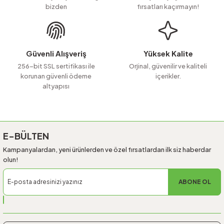
bizden
fırsatları kaçırmayın!
Ürün bilgilerinde hatalar bulunuyor.
Ürün fiyatı diğer sitelerden daha pahalı.
Bu ürüne benzer farklı alternatifler olmalı.
Güvenli Alışveriş
Yüksek Kalite
256-bit SSL sertifikası ile
Orjinal, güvenilir ve kaliteli
korunan güvenli ödeme
içerikler.
altyapısı
Gönder
E-BÜLTEN
Kampanyalardan, yeni ürünlerden ve özel fırsatlardan ilk siz haberdar
olun!
ABONE OL