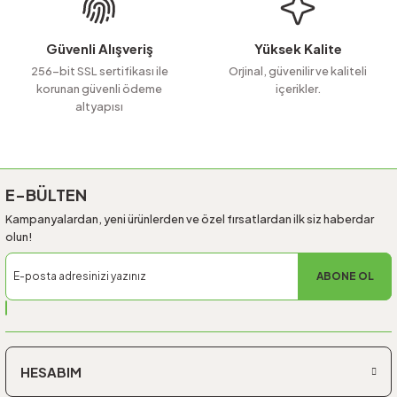
Bu ürüne benzer farklı alternatifler olmalı.
Güvenli Alışveriş
Yüksek Kalite
256-bit SSL sertifikası ile
Orjinal, güvenilir ve kaliteli
korunan güvenli ödeme
içerikler.
altyapısı
Gönder
E-BÜLTEN
Kampanyalardan, yeni ürünlerden ve özel fırsatlardan ilk siz haberdar
olun!
ABONE OL
HESABIM