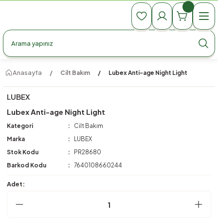
990 TL Üzeri Ücretsiz Kargo
990 TL Üzeri Ücretsiz Kargo
990 TL Üzeri Ücretsiz Kargo
Anasayfa
Cilt Bakım
Lubex Anti-age Night Light
LUBEX
Lubex Anti-age Night Light
Kategori
Cilt Bakım
Marka
LUBEX
Stok Kodu
PR28680
Barkod Kodu
7640108660244
Adet: