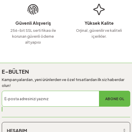
Ürün fiyatı diğer sitelerden daha pahalı.
Bu ürüne benzer farklı alternatifler olmalı.
Güvenli Alışveriş
Yüksek Kalite
256-bit SSL sertifikası ile
Orjinal, güvenilir ve kaliteli
korunan güvenli ödeme
içerikler.
altyapısı
Gönder
E-BÜLTEN
Kampanyalardan, yeni ürünlerden ve özel fırsatlardan ilk siz haberdar
olun!
ABONE OL
HESABIM