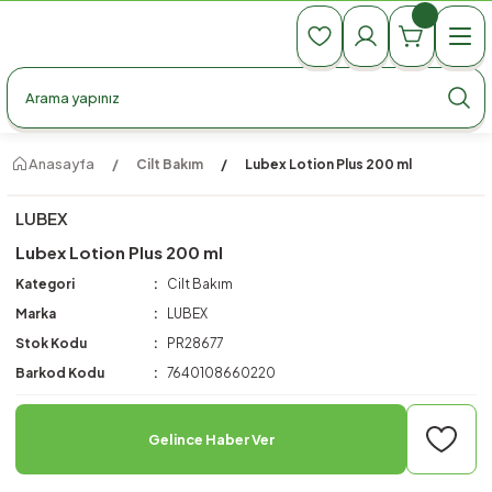
990 TL Üzeri Ücretsiz Kargo
990 TL Üzeri Ücretsiz Kargo
990 TL Üzeri Ücretsiz Kargo
Anasayfa
Cilt Bakım
Lubex Lotion Plus 200 ml
LUBEX
Lubex Lotion Plus 200 ml
Kategori
Cilt Bakım
Marka
LUBEX
Stok Kodu
PR28677
Barkod Kodu
7640108660220
Gelince Haber Ver