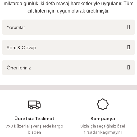
miktarda günlük iki defa masaj hareketleriyle uygulanır. Tüm
cilt tipleri için uygun olarak üretilmiştir.
Yorumlar
Soru & Cevap
Bu ürüne ilk yorumu siz yapın!
Önerileriniz
Yorum Yaz
Ürün hakkında henüz soru sorulmamış.
Bu ürünün fiyat bilgisi, resim, ürün açıklamalarında ve diğer konularda
yetersiz gördüğünüz noktaları öneri formunu kullanarak tarafımıza
Soru Sor
iletebilirsiniz.
Görüş ve önerileriniz için teşekkür ederiz.
Ürün resmi kalitesiz, bozuk veya görüntülenemiyor.
Ücretsiz Teslimat
Kampanya
Ürün açıklamasında eksik bilgiler bulunuyor.
990 ₺ üzeri alışverişlerde kargo
Sizin için seçtiğimiz özel
bizden
fırsatları kaçırmayın!
Ürün bilgilerinde hatalar bulunuyor.