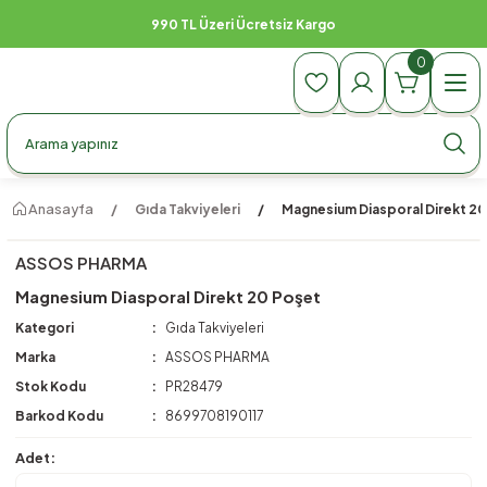
990 TL Üzeri Ücretsiz Kargo
0
Anasayfa
Gıda Takviyeleri
Magnesium Diasporal Direkt 20
ASSOS PHARMA
Magnesium Diasporal Direkt 20 Poşet
Kategori
Gıda Takviyeleri
Marka
ASSOS PHARMA
Stok Kodu
PR28479
Barkod Kodu
8699708190117
Adet: