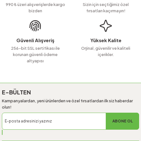
Ürün açıklamasında eksik bilgiler bulunuyor.
990 ₺ üzeri alışverişlerde kargo
Sizin için seçtiğimiz özel
bizden
fırsatları kaçırmayın!
Ürün bilgilerinde hatalar bulunuyor.
Ürün fiyatı diğer sitelerden daha pahalı.
Bu ürüne benzer farklı alternatifler olmalı.
Güvenli Alışveriş
Yüksek Kalite
256-bit SSL sertifikası ile
Orjinal, güvenilir ve kaliteli
korunan güvenli ödeme
içerikler.
altyapısı
Gönder
E-BÜLTEN
Kampanyalardan, yeni ürünlerden ve özel fırsatlardan ilk siz haberdar
olun!
ABONE OL