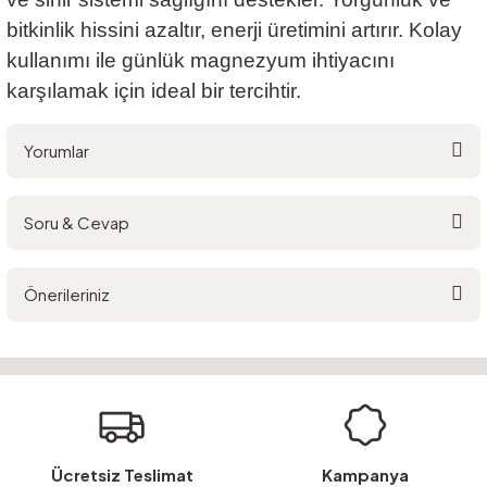
bitkinlik hissini azaltır, enerji üretimini artırır. Kolay
kullanımı ile günlük magnezyum ihtiyacını
karşılamak için ideal bir tercihtir.
Yorumlar
Soru & Cevap
Bu ürüne ilk yorumu siz yapın!
Önerileriniz
Yorum Yaz
Ürün hakkında henüz soru sorulmamış.
Bu ürünün fiyat bilgisi, resim, ürün açıklamalarında ve diğer konularda
yetersiz gördüğünüz noktaları öneri formunu kullanarak tarafımıza
Soru Sor
iletebilirsiniz.
Görüş ve önerileriniz için teşekkür ederiz.
Ürün resmi kalitesiz, bozuk veya görüntülenemiyor.
Ücretsiz Teslimat
Kampanya