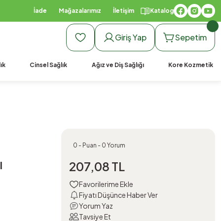
İade
Mağazalarımız
İletişim
Katalog
Giriş Yap
Sepetim
ık
Cinsel Sağlık
Ağız ve Diş Sağlığı
Kore Kozmetik
0 - Puan - 0 Yorum
l
207,08 TL
Fiyatı Düşünce Haber Ver
Yorum Yaz
Tavsiye Et