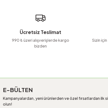
Ürün bilgilerinde hatalar bulunuyor.
Ürün fiyatı diğer sitelerden daha pahalı.
Bu ürüne benzer farklı alternatifler olmalı.
Ücretsiz Teslimat
990 ₺ üzeri alışverişlerde kargo
Sizin için
bizden
E-BÜLTEN
Kampanyalardan, yeni ürünlerden ve özel fırsatlardan ilk s
olun!