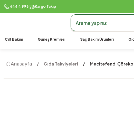
444 4 996
Kargo Takip
Cilt Bakım
Güneş Kremleri
Saç Bakım Ürünleri
Gıd
Anasayfa
Gıda Takviyeleri
Mecitefendi Çörekot