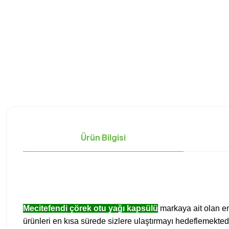
Ürün Bilgisi
Mecitefendi çörek otu yağı kapsülü
markaya ait olan en
ürünleri en kısa sürede sizlere ulaştırmayı hedeflemektedi