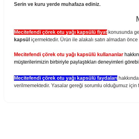
Serin ve kuru yerde muhafaza ediniz.
Mecitefendi çörek otu yağı kapsülü fiyat
konusunda gerç
kapsül
içermektedir.
Ürün ile alakalı satın almadan önce 
Mecitefendi çörek otu yağı kapsülü kullananlar
hakkın
müşterilerimizin birbiriyle paylaştıkları deneyimleri görebil
Mecitefendi çörek otu yağı kapsülü faydaları
hakkında b
verilmemektedir. Yasalar gereği sorumlu olduğumuz için fa
Bu ürünün fiyat bilgisi, resim, ürün açıklamalarında ve diğer konula
Görüş ve önerileriniz için teşekkür ederiz.
Ürün resmi kalitesiz, bozuk veya görüntülenemiyor.
Ürün açıklamasında eksik bilgiler bulunuyor.