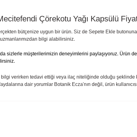
Mecitefendi Çörekotu Yağı Kapsülü Fiyat
ekten bütçenize uygun bir ürün. Siz de Sepete Ekle butonuna tı
uzmanlarımızdan bilgi alabilirsiniz.
da sizlerle müşterilerimizin deneyimlerini paylaşıyoruz. Ürün 
irsiniz.
ilgi verirken tedavi ettiği veya ilaç niteliğinde olduğu şeklinde k
ydalarına dair yorumlar Botanik Ecza'nın değil, ürün kullanıcısın
rda yetersiz gördüğünüz noktaları öneri formunu kullanarak tarafımıza ilete
Ürün hakkında henüz soru sorulmamış.
Bu ürüne ilk yorumu siz yapın!
Yorum Yaz
Soru Sor