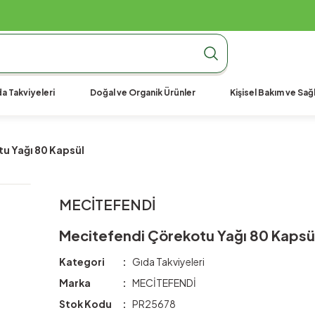
990 TL Üzeri Ücretsiz Kargo
990 TL Üzeri Ücretsiz Kargo
990 TL Üzeri Ücretsiz Kargo
a Takviyeleri
Doğal ve Organik Ürünler
Kişisel Bakım ve Sağl
u Yağı 80 Kapsül
MECİTEFENDİ
Mecitefendi Çörekotu Yağı 80 Kapsü
Kategori
Gıda Takviyeleri
Marka
MECİTEFENDİ
Stok Kodu
PR25678