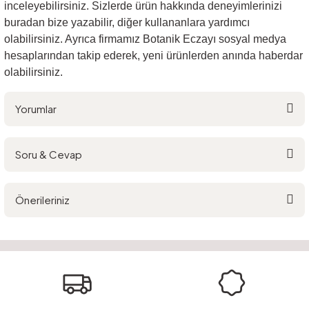
inceleyebilirsiniz. Sizlerde ürün hakkında deneyimlerinizi
buradan bize yazabilir, diğer kullananlara yardımcı
olabilirsiniz. Ayrıca firmamız Botanik Eczayı sosyal medya
hesaplarından takip ederek, yeni ürünlerden anında haberdar
olabilirsiniz.
Yorumlar
Soru & Cevap
Bu ürüne ilk yorumu siz yapın!
Önerileriniz
Yorum Yaz
Ürün hakkında henüz soru sorulmamış.
Bu ürünün fiyat bilgisi, resim, ürün açıklamalarında ve diğer konularda
yetersiz gördüğünüz noktaları öneri formunu kullanarak tarafımıza
Soru Sor
iletebilirsiniz.
Görüş ve önerileriniz için teşekkür ederiz.
Ürün resmi kalitesiz, bozuk veya görüntülenemiyor.