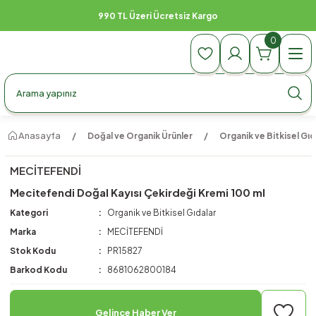
990 TL Üzeri Ücretsiz Kargo
0
Anasayfa
Doğal ve Organik Ürünler
Organik ve Bitkisel Gıd
MECİTEFENDİ
Mecitefendi Doğal Kayısı Çekirdeği Kremi 100 ml
Kategori
Organik ve Bitkisel Gıdalar
Marka
MECİTEFENDİ
Stok Kodu
PR15827
Barkod Kodu
8681062800184
Gelince Haber Ver