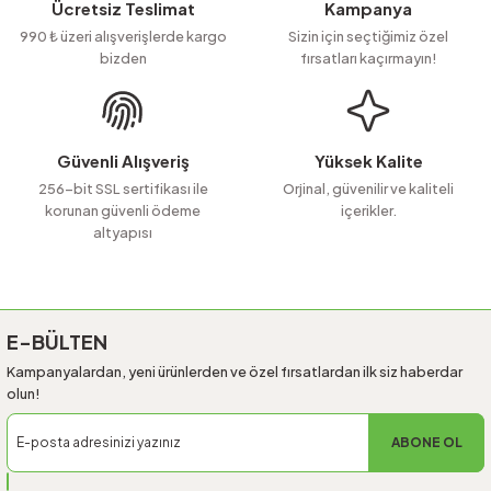
Ücretsiz Teslimat
Kampanya
Ürün açıklamasında eksik bilgiler bulunuyor.
990 ₺ üzeri alışverişlerde kargo
Sizin için seçtiğimiz özel
bizden
fırsatları kaçırmayın!
Ürün bilgilerinde hatalar bulunuyor.
Ürün fiyatı diğer sitelerden daha pahalı.
Bu ürüne benzer farklı alternatifler olmalı.
Güvenli Alışveriş
Yüksek Kalite
256-bit SSL sertifikası ile
Orjinal, güvenilir ve kaliteli
korunan güvenli ödeme
içerikler.
altyapısı
Gönder
E-BÜLTEN
Kampanyalardan, yeni ürünlerden ve özel fırsatlardan ilk siz haberdar
olun!
ABONE OL