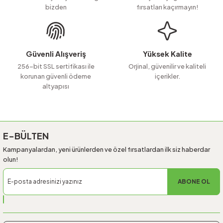
bizden
fırsatları kaçırmayın!
Ürün bilgilerinde hatalar bulunuyor.
Ürün fiyatı diğer sitelerden daha pahalı.
Bu ürüne benzer farklı alternatifler olmalı.
Güvenli Alışveriş
Yüksek Kalite
256-bit SSL sertifikası ile
Orjinal, güvenilir ve kaliteli
korunan güvenli ödeme
içerikler.
altyapısı
Gönder
E-BÜLTEN
Kampanyalardan, yeni ürünlerden ve özel fırsatlardan ilk siz haberdar
olun!
ABONE OL