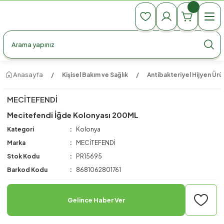
990 TL Üzeri Ücretsiz Kargo
990 TL Üzeri Ücretsiz Kargo
990 TL Üzeri Ücretsiz Kargo
Anasayfa
Kişisel Bakım ve Sağlık
Antibakteriyel Hijyen Ürün
MECİTEFENDİ
Mecitefendi İğde Kolonyası 200ML
Kategori
Kolonya
Marka
MECİTEFENDİ
Stok Kodu
PR15695
Barkod Kodu
8681062801761
Gelince Haber Ver