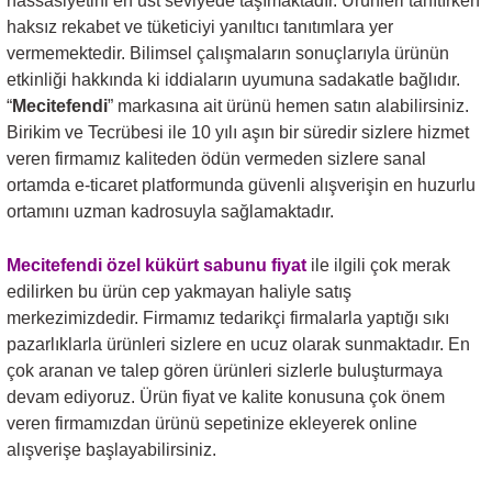
hassasiyetini en üst seviyede taşımaktadır. Ürünleri tanıtırken
haksız rekabet ve tüketiciyi yanıltıcı tanıtımlara yer
vermemektedir. Bilimsel çalışmaların sonuçlarıyla ürünün
etkinliği hakkında ki iddiaların uyumuna sadakatle bağlıdır.
“
Mecitefendi
” markasına ait ürünü hemen satın alabilirsiniz.
Birikim ve Tecrübesi ile 10 yılı aşın bir süredir sizlere hizmet
veren firmamız kaliteden ödün vermeden sizlere sanal
ortamda e-ticaret platformunda güvenli alışverişin en huzurlu
ortamını uzman kadrosuyla sağlamaktadır.
Mecitefendi özel kükürt sabunu fiyat
ile ilgili çok merak
edilirken bu ürün cep yakmayan haliyle satış
merkezimizdedir. Firmamız tedarikçi firmalarla yaptığı sıkı
pazarlıklarla ürünleri sizlere en ucuz olarak sunmaktadır. En
çok aranan ve talep gören ürünleri sizlerle buluşturmaya
devam ediyoruz. Ürün fiyat ve kalite konusuna çok önem
veren firmamızdan ürünü sepetinize ekleyerek online
alışverişe başlayabilirsiniz.