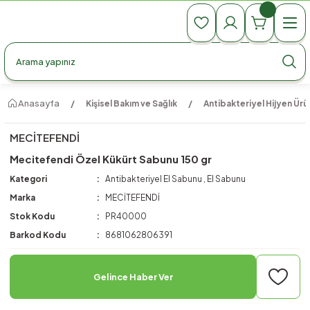
990 TL Üzeri Ücretsiz Kargo
990 TL Üzeri Ücretsiz Kargo
990 TL Üzeri Ücretsiz Kargo
Anasayfa
Kişisel Bakım ve Sağlık
Antibakteriyel Hijyen Ürün
MECİTEFENDİ
Mecitefendi Özel Kükürt Sabunu 150 gr
Kategori
Antibakteriyel El Sabunu
,
El Sabunu
Marka
MECİTEFENDİ
Stok Kodu
PR40000
Barkod Kodu
8681062806391
Gelince Haber Ver