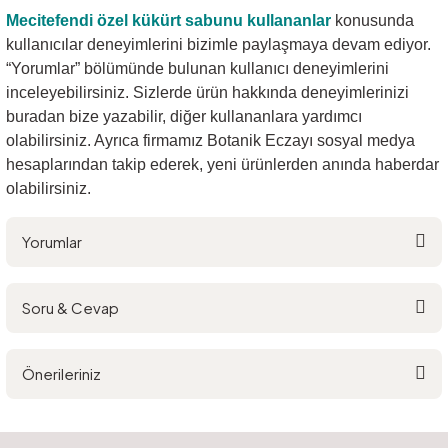
Mecitefendi özel kükürt sabunu
kullananlar
konusunda
kullanıcılar deneyimlerini bizimle paylaşmaya devam ediyor.
“Yorumlar” bölümünde bulunan kullanıcı deneyimlerini
inceleyebilirsiniz. Sizlerde ürün hakkında deneyimlerinizi
buradan bize yazabilir, diğer kullananlara yardımcı
olabilirsiniz. Ayrıca firmamız Botanik Eczayı sosyal medya
hesaplarından takip ederek, yeni ürünlerden anında haberdar
olabilirsiniz.
Yorumlar
Soru & Cevap
Bu ürüne ilk yorumu siz yapın!
Önerileriniz
Yorum Yaz
Ürün hakkında henüz soru sorulmamış.
Bu ürünün fiyat bilgisi, resim, ürün açıklamalarında ve diğer konularda
yetersiz gördüğünüz noktaları öneri formunu kullanarak tarafımıza