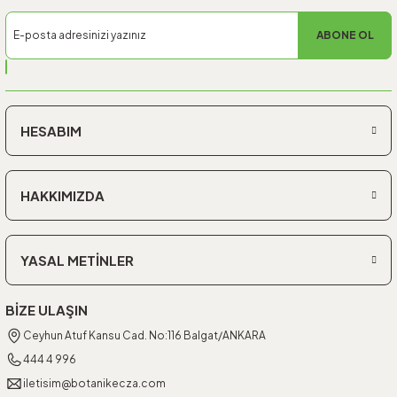
ABONE OL
HESABIM
HAKKIMIZDA
YASAL METİNLER
BİZE ULAŞIN
Ceyhun Atuf Kansu Cad. No:116 Balgat/ANKARA
444 4 996
iletisim@botanikecza.com