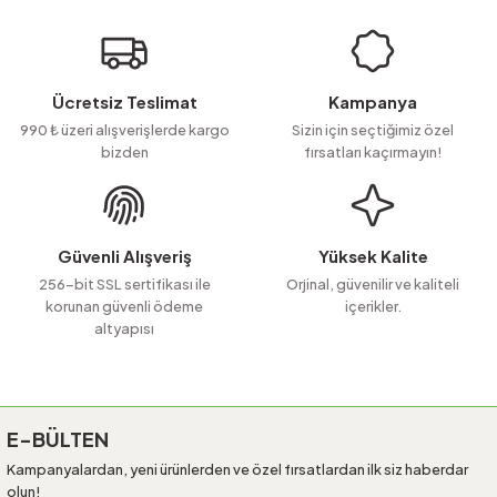
Soru Sor
iletebilirsiniz.
Görüş ve önerileriniz için teşekkür ederiz.
Ürün resmi kalitesiz, bozuk veya görüntülenemiyor.
Ücretsiz Teslimat
Kampanya
Ürün açıklamasında eksik bilgiler bulunuyor.
990 ₺ üzeri alışverişlerde kargo
Sizin için seçtiğimiz özel
bizden
fırsatları kaçırmayın!
Ürün bilgilerinde hatalar bulunuyor.
Ürün fiyatı diğer sitelerden daha pahalı.
Bu ürüne benzer farklı alternatifler olmalı.
Güvenli Alışveriş
Yüksek Kalite
256-bit SSL sertifikası ile
Orjinal, güvenilir ve kaliteli
korunan güvenli ödeme
içerikler.
altyapısı
Gönder
E-BÜLTEN
Kampanyalardan, yeni ürünlerden ve özel fırsatlardan ilk siz haberdar
olun!