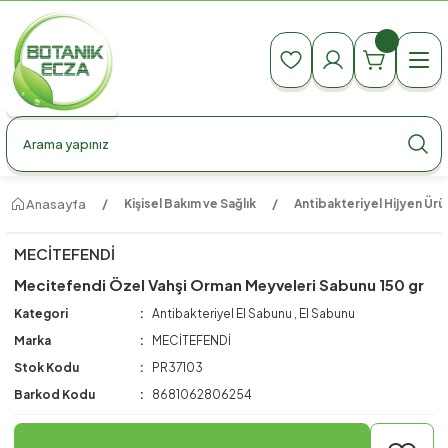
990 TL Üzeri Ücretsiz Kargo
990 TL Üzeri Ücretsiz Kargo
990 TL Üzeri Ücretsiz Kargo
Anasayfa
Kişisel Bakım ve Sağlık
Antibakteriyel Hijyen Ürün
MECİTEFENDİ
Mecitefendi Özel Vahşi Orman Meyveleri Sabunu 150 gr
Kategori
Antibakteriyel El Sabunu
,
El Sabunu
Marka
MECİTEFENDİ
Stok Kodu
PR37103
Barkod Kodu
8681062806254