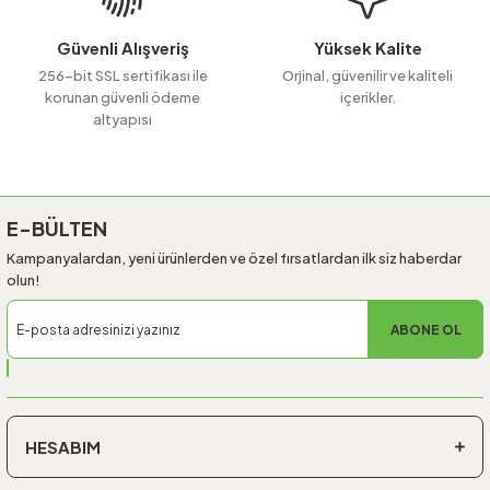
Bu ürüne benzer farklı alternatifler olmalı.
Güvenli Alışveriş
Yüksek Kalite
256-bit SSL sertifikası ile
Orjinal, güvenilir ve kaliteli
korunan güvenli ödeme
içerikler.
altyapısı
Gönder
E-BÜLTEN
Kampanyalardan, yeni ürünlerden ve özel fırsatlardan ilk siz haberdar
olun!
ABONE OL
HESABIM