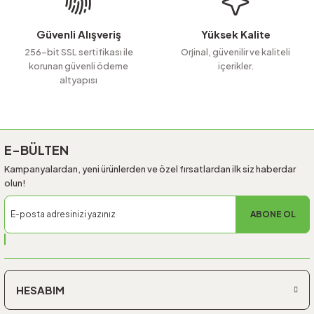
Bu ürüne benzer farklı alternatifler olmalı.
Güvenli Alışveriş
Yüksek Kalite
256-bit SSL sertifikası ile
Orjinal, güvenilir ve kaliteli
korunan güvenli ödeme
içerikler.
altyapısı
Gönder
E-BÜLTEN
Kampanyalardan, yeni ürünlerden ve özel fırsatlardan ilk siz haberdar
olun!
ABONE OL
HESABIM