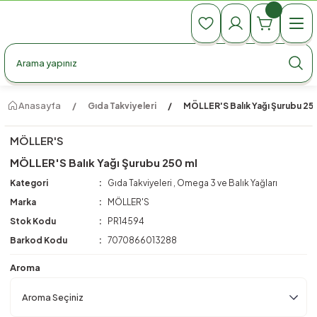
990 TL Üzeri Ücretsiz Kargo
990 TL Üzeri Ücretsiz Kargo
990 TL Üzeri Ücretsiz Kargo
Anasayfa
Gıda Takviyeleri
MÖLLER'S Balık Yağı Şurubu 25
MÖLLER'S
MÖLLER'S Balık Yağı Şurubu 250 ml
Kategori
Gıda Takviyeleri
,
Omega 3 ve Balık Yağları
Marka
MÖLLER'S
Stok Kodu
PR14594
Barkod Kodu
7070866013288
Aroma