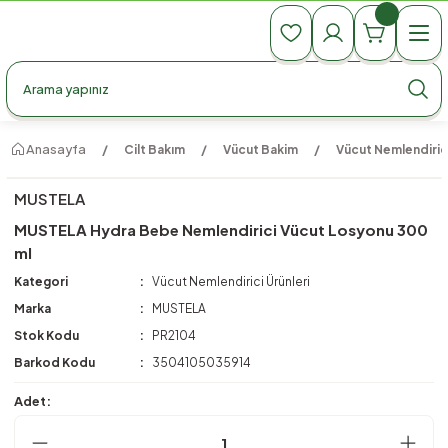
990 TL Üzeri Ücretsiz Kargo
990 TL Üzeri Ücretsiz Kargo
990 TL Üzeri Ücretsiz Kargo
Anasayfa
Cilt Bakım
Vücut Bakim
Vücut Nemlendirici
MUSTELA
MUSTELA Hydra Bebe Nemlendirici Vücut Losyonu 300
ml
Kategori
Vücut Nemlendirici Ürünleri
Marka
MUSTELA
Stok Kodu
PR2104
Barkod Kodu
3504105035914
Adet: