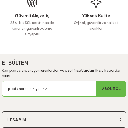
Bu ürüne benzer farklı alternatifler olmalı.
Güvenli Alışveriş
Yüksek Kalite
256-bit SSL sertifikası ile
Orjinal, güvenilir ve kaliteli
korunan güvenli ödeme
içerikler.
altyapısı
Gönder
E-BÜLTEN
Kampanyalardan, yeni ürünlerden ve özel fırsatlardan ilk siz haberdar
olun!
ABONE OL
HESABIM