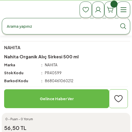
990 TL Üzeri Ücretsiz Kargo
990 TL Üzeri Ücretsiz Kargo
990 TL Üzeri Ücretsiz Kargo
NAHITA
Nahita Organik Alıç Sirkesi 500 ml
Marka
NAHITA
Stok Kodu
PR40599
Barkod Kodu
8680461060212
Gelince Haber Ver
0 - Puan - 0 Yorum
56,50 TL