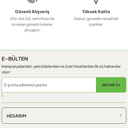
Bu ürüne benzer farklı alternatifler olmalı.
Güvenli Alışveriş
Yüksek Kalite
256-bit SSL sertifikası ile
Orjinal, güvenilir ve kaliteli
korunan güvenli ödeme
içerikler.
altyapısı
Gönder
E-BÜLTEN
Kampanyalardan, yeni ürünlerden ve özel fırsatlardan ilk siz haberdar
olun!
ABONE OL
HESABIM