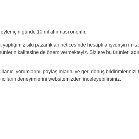
eyler için günde 10 ml alınması önerilir.
la yaptığımız sıkı pazarlıkları neticesinde hesaplı alışverişin i
rünlerin kalitesine de önem vermekteyiz. Sizlere bu ürünleri adını
 kullanıcı yorumlarını, paylaşımlarını ve geri dönüş bildirimlerinizi 
nıcıların deneyimlerini websitemizden inceleyebilirsiniz.
rda yetersiz gördüğünüz noktaları öneri formunu kullanarak tarafımıza ilete
Ürün hakkında henüz soru sorulmamış.
Bu ürüne ilk yorumu siz yapın!
Yorum Yaz
Soru Sor