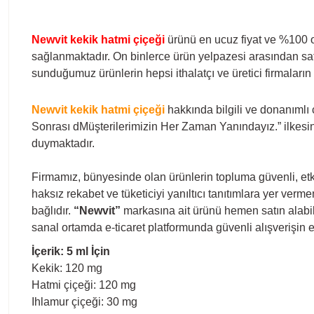
Newvit kekik hatmi çiçeği
ürünü en ucuz fiyat ve %100 or
sağlanmaktadır. On binlerce ürün yelpazesi arasından satı
sunduğumuz ürünlerin hepsi ithalatçı ve üretici firmaların 
Newvit kekik hatmi çiçeği
hakkında bilgili ve donanımlı 
Sonrası dMüşterilerimizin Her Zaman Yanındayız.” ilkesin
duymaktadır.
Firmamız, bünyesinde olan ürünlerin topluma güvenli, etki
haksız rekabet ve tüketiciyi yanıltıcı tanıtımlara yer ver
bağlıdır.
“Newvit”
markasına ait ürünü hemen satın alabili
sanal ortamda e-ticaret platformunda güvenli alışverişin
İçerik: 5 ml İçin
Kekik: 120 mg
Hatmi çiçeği: 120 mg
Ihlamur çiçeği: 30 mg