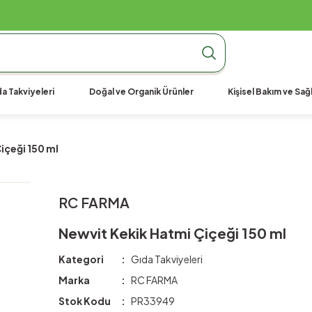
990 TL Üzeri Ücretsiz Kargo
990 TL Üzeri Ücretsiz Kargo
990 TL Üzeri Ücretsiz Kargo
a Takviyeleri
Doğal ve Organik Ürünler
Kişisel Bakım ve Sağl
içeği 150 ml
RC FARMA
Newvit Kekik Hatmi Çiçeği 150 ml
Kategori
Gıda Takviyeleri
Marka
RC FARMA
Stok Kodu
PR33949