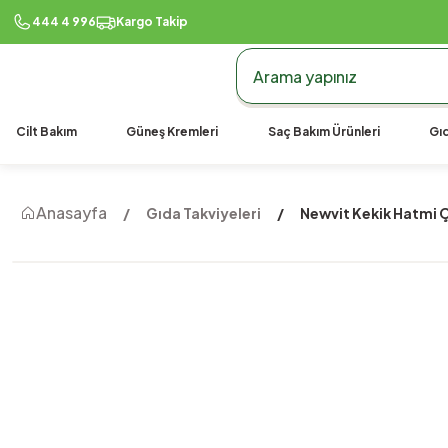
444 4 996
Kargo Takip
Cilt Bakım
Güneş Kremleri
Saç Bakım Ürünleri
Gıd
Anasayfa
Gıda Takviyeleri
Newvit Kekik Hatmi Ç