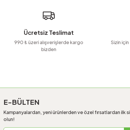
Ürün fiyatı diğer sitelerden daha pahalı.
Bu ürüne benzer farklı alternatifler olmalı.
Ücretsiz Teslimat
990 ₺ üzeri alışverişlerde kargo
Sizin için
bizden
E-BÜLTEN
Kampanyalardan, yeni ürünlerden ve özel fırsatlardan ilk s
olun!