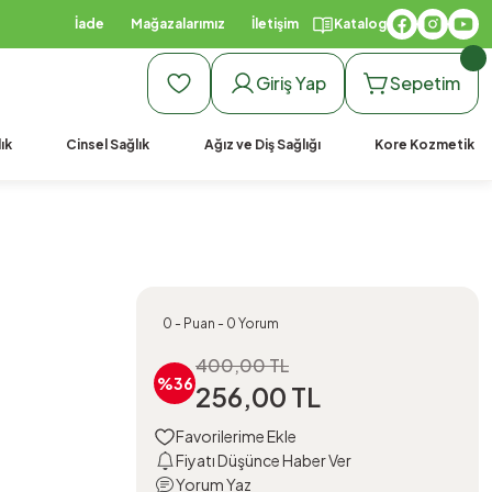
İade
Mağazalarımız
İletişim
Katalog
Giriş Yap
Sepetim
ık
Cinsel Sağlık
Ağız ve Diş Sağlığı
Kore Kozmetik
0 - Puan - 0 Yorum
400,00 TL
%36
256,00 TL
Fiyatı Düşünce Haber Ver
Yorum Yaz