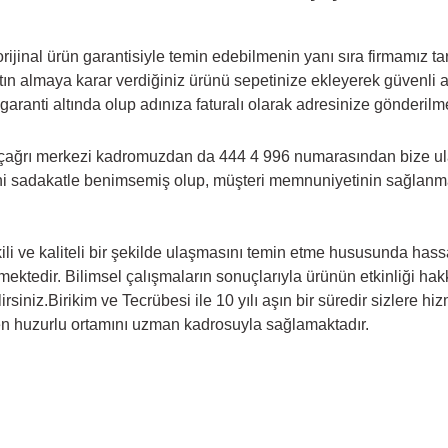
ijinal ürün garantisiyle temin edebilmenin yanı sıra firmamız tar
n almaya karar verdiğiniz ürünü sepetinize ekleyerek güvenli alı
garanti altında olup adınıza faturalı olarak adresinize gönderilm
çağrı merkezi kadromuzdan da 444 4 996 numarasından bize ulaşar
i sadakatle benimsemiş olup, müşteri memnuniyetinin sağlanması
li ve kaliteli bir şekilde ulaşmasını temin etme hususunda hassas
memektedir. Bilimsel çalışmaların sonuçlarıyla ürünün etkinliği h
rsiniz.Birikim ve Tecrübesi ile 10 yılı aşın bir süredir sizlere 
 en huzurlu ortamını uzman kadrosuyla sağlamaktadır.