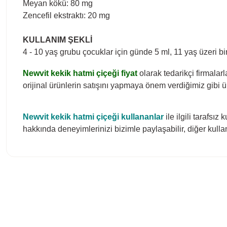
Meyan kökü: 80 mg
Zencefil ekstraktı: 20 mg
KULLANIM ŞEKLİ
4 - 10 yaş grubu çocuklar için günde 5 ml, 11 yaş üzeri bir
Newvit kekik hatmi çiçeği fiyat
olarak tedarikçi firmalar
orijinal ürünlerin satışını yapmaya önem verdiğimiz gibi ü
Newvit kekik hatmi çiçeği
kullananlar
ile ilgili tarafsız
hakkında deneyimlerinizi bizimle paylaşabilir, diğer kulla
Bu ürünün fiyat bilgisi, resim, ürün açıklamalarında ve diğer konula
Görüş ve önerileriniz için teşekkür ederiz.
Ürün resmi kalitesiz, bozuk veya görüntülenemiyor.
Ürün açıklamasında eksik bilgiler bulunuyor.
Ürün bilgilerinde hatalar bulunuyor.