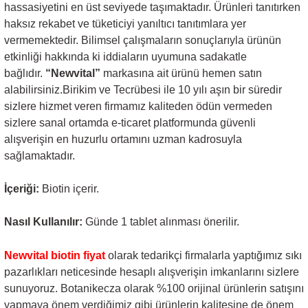
hassasiyetini en üst seviyede taşımaktadır. Ürünleri tanıtırken
haksız rekabet ve tüketiciyi yanıltıcı tanıtımlara yer
vermemektedir. Bilimsel çalışmaların sonuçlarıyla ürünün
etkinliği hakkında ki iddiaların uyumuna sadakatle
bağlıdır.
“Newvital”
markasına ait ürünü hemen satın
alabilirsiniz.Birikim ve Tecrübesi ile 10 yılı aşın bir süredir
sizlere hizmet veren firmamız kaliteden ödün vermeden
sizlere sanal ortamda e-ticaret platformunda güvenli
alışverişin en huzurlu ortamını uzman kadrosuyla
sağlamaktadır.
İçeriği:
Biotin içerir.
Nasıl Kullanılır:
Günde 1 tablet alınması önerilir.
Newvital biotin fiyat
olarak tedarikçi firmalarla yaptığımız sıkı
pazarlıkları neticesinde hesaplı alışverişin imkanlarını sizlere
sunuyoruz. Botanikecza olarak %100 orijinal ürünlerin satışını
yapmaya önem verdiğimiz gibi ürünlerin kalitesine de önem