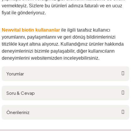
vermekteyiz. Sizlere bu ürünleri adınıza faturalı ve en ucuz
fiyat ile gönderiyoruz.
Newvital biotin
kullananlar
ile ilgili tarafsız kullanıcı
yorumlarını, paylaşımlarını ve geri dönüş bildirimlerinizi
titizlikle kayıt altına alıyoruz. Kullandığınız ürünler hakkında
deneyimlerinizi bizimle paylaşabilir, diğer kullanıcıların
deneyimlerini websitemizden inceleyebilirsiniz.
Yorumlar
Soru & Cevap
Bu ürüne ilk yorumu siz yapın!
Önerileriniz
Yorum Yaz
Ürün hakkında henüz soru sorulmamış.
Bu ürünün fiyat bilgisi, resim, ürün açıklamalarında ve diğer konularda