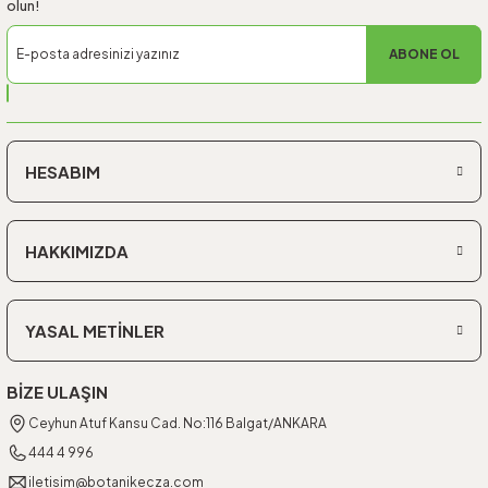
olun!
ABONE OL
HESABIM
HAKKIMIZDA
YASAL METİNLER
BİZE ULAŞIN
Ceyhun Atuf Kansu Cad. No:116 Balgat/ANKARA
444 4 996
iletisim@botanikecza.com