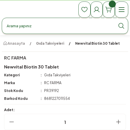
990 TL Üzeri Ücretsiz Kargo
990 TL Üzeri Ücretsiz Kargo
990 TL Üzeri Ücretsiz Kargo
Anasayfa
Gıda Takviyeleri
Newvital Biotin 30 Tablet
RC FARMA
Newvital Biotin 30 Tablet
Kategori
Gıda Takviyeleri
Marka
RC FARMA
Stok Kodu
PR39192
Barkod Kodu
8681227011554
Adet: