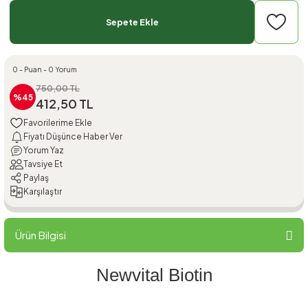
Sepete Ekle
0 - Puan - 0 Yorum
750,00 TL
%45
412,50 TL
Fiyatı Düşünce Haber Ver
Yorum Yaz
Tavsiye Et
Paylaş
Karşılaştır
Ürün Bilgisi
Newvital Biotin