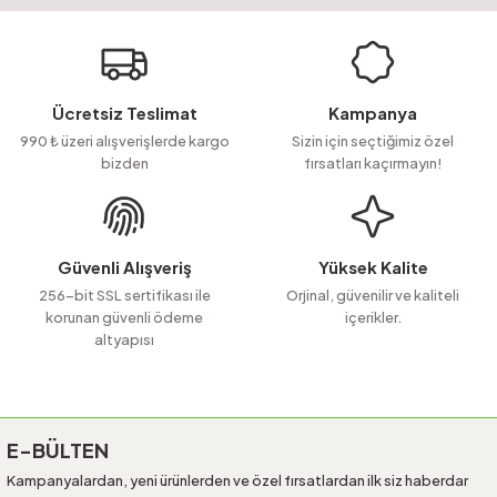
yetersiz gördüğünüz noktaları öneri formunu kullanarak tarafımıza
Soru Sor
iletebilirsiniz.
Görüş ve önerileriniz için teşekkür ederiz.
Ürün resmi kalitesiz, bozuk veya görüntülenemiyor.
Ücretsiz Teslimat
Kampanya
Ürün açıklamasında eksik bilgiler bulunuyor.
990 ₺ üzeri alışverişlerde kargo
Sizin için seçtiğimiz özel
bizden
fırsatları kaçırmayın!
Ürün bilgilerinde hatalar bulunuyor.
Ürün fiyatı diğer sitelerden daha pahalı.
Bu ürüne benzer farklı alternatifler olmalı.
Güvenli Alışveriş
Yüksek Kalite
256-bit SSL sertifikası ile
Orjinal, güvenilir ve kaliteli
korunan güvenli ödeme
içerikler.
altyapısı
Gönder
E-BÜLTEN
Kampanyalardan, yeni ürünlerden ve özel fırsatlardan ilk siz haberdar