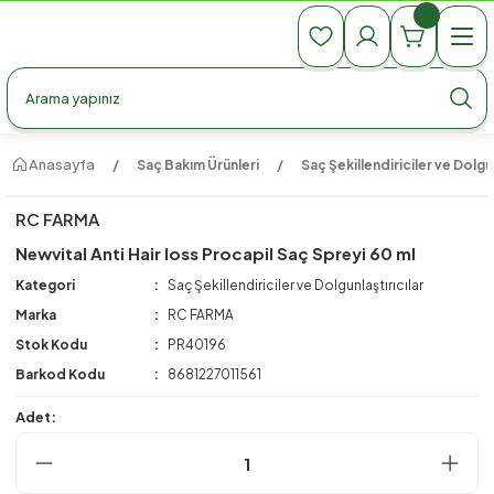
990 TL Üzeri Ücretsiz Kargo
990 TL Üzeri Ücretsiz Kargo
990 TL Üzeri Ücretsiz Kargo
Anasayfa
Saç Bakım Ürünleri
Saç Şekillendiriciler ve Dolgun
RC FARMA
Newvital Anti Hair loss Procapil Saç Spreyi 60 ml
Kategori
Saç Şekillendiriciler ve Dolgunlaştırıcılar
Marka
RC FARMA
Stok Kodu
PR40196
Barkod Kodu
8681227011561
Adet: