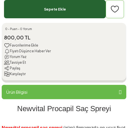
Sepete Ekle
0 - Puan - 0 Yorum
800,00 TL
Fiyatı Düşünce Haber Ver
Yorum Yaz
Tavsiye Et
Paylaş
Karşılaştır
Ürün Bilgisi
Newvital Procapil Saç Spreyi
Newvital procapil saç spreyi
ürünü firmamızda en ucuz fiyat