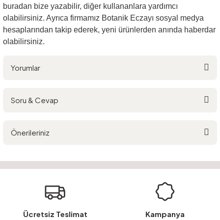
buradan bize yazabilir, diğer kullananlara yardımcı
olabilirsiniz. Ayrıca firmamız Botanik Eczayı sosyal medya
hesaplarından takip ederek, yeni ürünlerden anında haberdar
olabilirsiniz.
Yorumlar
Soru & Cevap
Bu ürüne ilk yorumu siz yapın!
Önerileriniz
Yorum Yaz
Ürün hakkında henüz soru sorulmamış.
Bu ürünün fiyat bilgisi, resim, ürün açıklamalarında ve diğer konularda
yetersiz gördüğünüz noktaları öneri formunu kullanarak tarafımıza
Soru Sor
iletebilirsiniz.
Görüş ve önerileriniz için teşekkür ederiz.
Ürün resmi kalitesiz, bozuk veya görüntülenemiyor.
Ücretsiz Teslimat
Kampanya