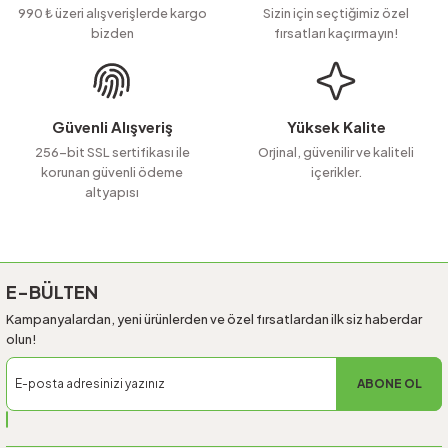
Ürün açıklamasında eksik bilgiler bulunuyor.
990 ₺ üzeri alışverişlerde kargo
Sizin için seçtiğimiz özel
bizden
fırsatları kaçırmayın!
Ürün bilgilerinde hatalar bulunuyor.
Ürün fiyatı diğer sitelerden daha pahalı.
Bu ürüne benzer farklı alternatifler olmalı.
Güvenli Alışveriş
Yüksek Kalite
256-bit SSL sertifikası ile
Orjinal, güvenilir ve kaliteli
korunan güvenli ödeme
içerikler.
altyapısı
Gönder
E-BÜLTEN
Kampanyalardan, yeni ürünlerden ve özel fırsatlardan ilk siz haberdar
olun!
ABONE OL