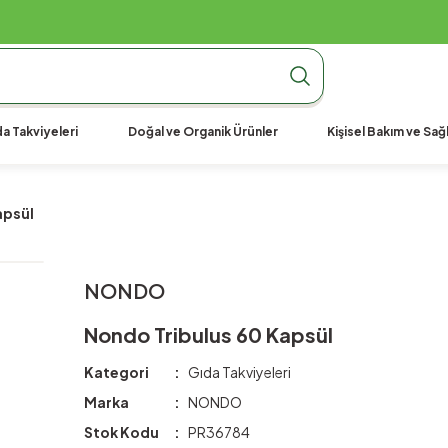
990 TL Üzeri Ücretsiz Kargo
990 TL Üzeri Ücretsiz Kargo
990 TL Üzeri Ücretsiz Kargo
a Takviyeleri
Doğal ve Organik Ürünler
Kişisel Bakım ve Sağl
apsül
NONDO
Nondo Tribulus 60 Kapsül
Kategori
Gıda Takviyeleri
Marka
NONDO
Stok Kodu
PR36784