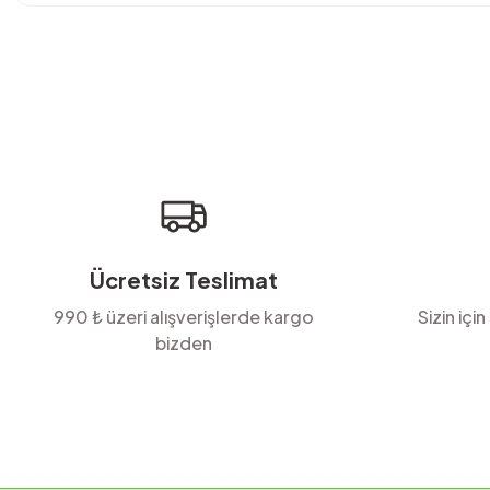
Bu ürünün fiyat bilgisi, resim, ürün açıklamalarında ve diğer konula
Görüş ve önerileriniz için teşekkür ederiz.
Ürün resmi kalitesiz, bozuk veya görüntülenemiyor.
Ürün açıklamasında eksik bilgiler bulunuyor.
Ürün bilgilerinde hatalar bulunuyor.
Ürün fiyatı diğer sitelerden daha pahalı.
Bu ürüne benzer farklı alternatifler olmalı.
Ücretsiz Teslimat
990 ₺ üzeri alışverişlerde kargo
Sizin için
bizden