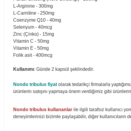
L-Arginine - 300mg
L-Carnitine - 250mg
Coenzyme Q10 - 40mg
Selenyum - 40mcg
Zinc (Çinko) - 15mg
Vitamin C - 50mg
Vitamin E - 50mg
Folik asit - 400mcg
Kullanımı
: Günde 2 kapsül şeklindedir.
Nondo tribulus fiyat
olarak tedarikçi firmalarla yaptığım
ürünlerin satışını yapmaya önem verdiğimiz gibi ürünlerin 
Nondo tribulus
kullananlar
ile ilgili tarafsız kullanıcı 
deneyimlerinizi bizimle paylaşabilir, diğer kullanıcıların 