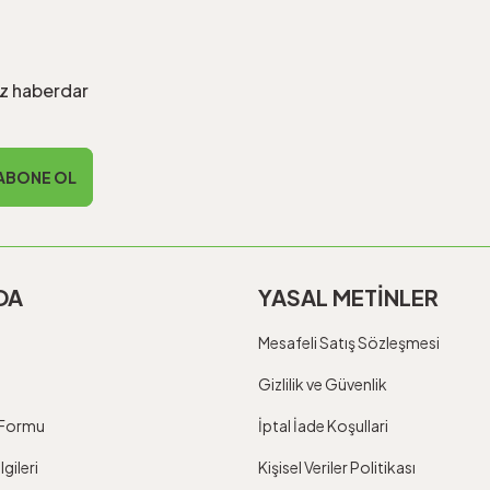
iz haberdar
ABONE OL
DA
YASAL METİNLER
Mesafeli Satış Sözleşmesi
Gizlilik ve Güvenlik
m Formu
İptal İade Koşullari
gileri
Kişisel Veriler Politikası