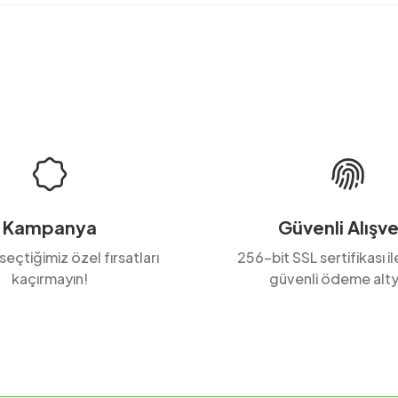
rda yetersiz gördüğünüz noktaları öneri formunu kullanarak tarafımıza ilete
Ürün hakkında henüz soru sorulmamış.
Bu ürüne ilk yorumu siz yapın!
Yorum Yaz
Soru Sor
Kampanya
Güvenli Alışve
 seçtiğimiz özel fırsatları
256-bit SSL sertifikası i
kaçırmayın!
güvenli ödeme alty
Gönder