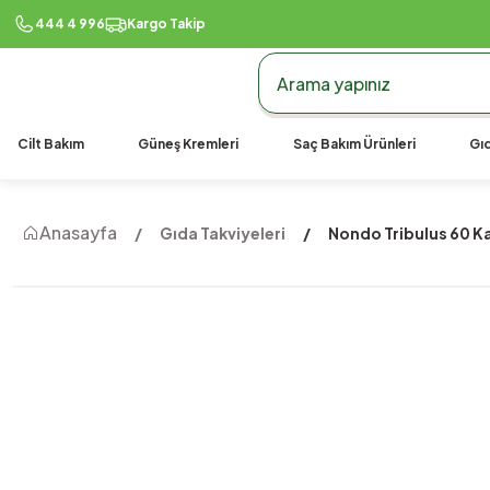
444 4 996
Kargo Takip
Cilt Bakım
Güneş Kremleri
Saç Bakım Ürünleri
Gıd
Anasayfa
Gıda Takviyeleri
Nondo Tribulus 60 K