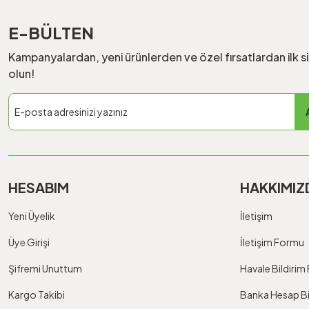
E-BÜLTEN
Kampanyalardan, yeni ürünlerden ve özel fırsatlardan ilk s
olun!
HESABIM
HAKKIMIZ
Yeni Üyelik
İletişim
Üye Girişi
İletişim Formu
Şifremi Unuttum
Havale Bildiri
Kargo Takibi
Banka Hesap Bil