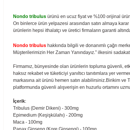
Nondo tribulus
ürünü en ucuz fiyat ve %100 orijinal ürün
On binlerce ürün yelpazesi arasından satın almaya karar 
ürünlerin hepsi ithalatçı ve üretici firmaların garanti altı
Nondo tribulus
hakkında bilgili ve donanımlı çağrı merk
Müşterilerimizin Her Zaman Yanındayız.” ilkesini sadakat
Firmamız, bünyesinde olan ürünlerin topluma güvenli, etki
haksız
rekabet ve tüketiciyi yanıltıcı tanıtımlara yer ver
markasına ait ürünü hemen satın alabilirsiniz.Birikim ve T
platformunda güvenli
alışverişin en huzurlu ortamını uz
İçerik
:
Tribulus (Demir Dikeni) - 300mg
Epimedium (Keşişkülahı) - 200mg
Maca - 100mg
Panax Ginseng (Kore Ginsengi) - 100mg