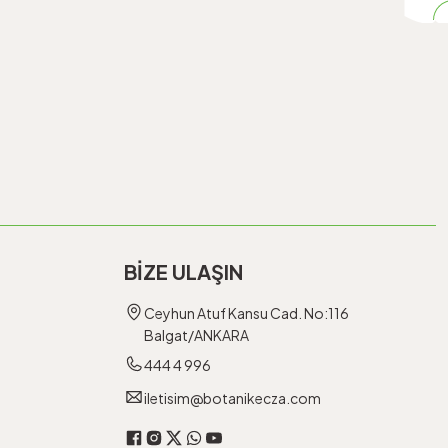
BİZE ULAŞIN
Ceyhun Atuf Kansu Cad. No:116
Balgat/ANKARA
444 4 996
iletisim@botanikecza.com