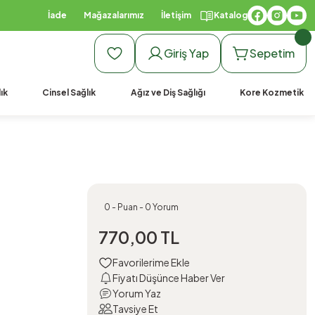
İade
Mağazalarımız
İletişim
Katalog
Giriş Yap
Sepetim
ık
Cinsel Sağlık
Ağız ve Diş Sağlığı
Kore Kozmetik
0 - Puan - 0 Yorum
770,00 TL
Fiyatı Düşünce Haber Ver
Yorum Yaz
Tavsiye Et