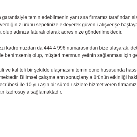
 garantisiyle temin edebilmenin yanı sıra firmamız tarafından si
verdiğiniz ürünü sepetinize ekleyerek güvenli alışverişe başlay
nda olup adınıza faturalı olarak adresinize gönderilmektedir.
ezi kadromuzdan da 444 4 996 numarasından bize ulaşarak, detaylı
le benimsemiş olup, müşteri memnuniyetinin sağlanması için gere
li ve kaliteli bir şekilde ulaşmasını temin etme hususunda hassas
memektedir. Bilimsel çalışmaların sonuçlarıyla ürünün etkinliği h
ecrübesi ile 10 yılı aşın bir süredir sizlere hizmet veren firmam
man kadrosuyla sağlamaktadır.