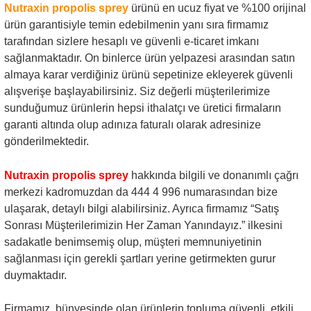
Nutraxin propolis sprey
ürünü en ucuz fiyat ve %100 orijinal
ürün garantisiyle temin edebilmenin yanı sıra firmamız
tarafından sizlere hesaplı ve güvenli e-ticaret imkanı
sağlanmaktadır. On binlerce ürün yelpazesi arasından satın
almaya karar verdiğiniz ürünü sepetinize ekleyerek güvenli
alışverişe başlayabilirsiniz. Siz değerli müşterilerimize
sunduğumuz ürünlerin hepsi ithalatçı ve üretici firmaların
garanti altında olup adınıza faturalı olarak adresinize
gönderilmektedir.
Nutraxin propolis sprey
hakkında bilgili ve donanımlı çağrı
merkezi kadromuzdan da 444 4 996 numarasından bize
ulaşarak, detaylı bilgi alabilirsiniz. Ayrıca firmamız “Satış
Sonrası Müşterilerimizin Her Zaman Yanındayız.” ilkesini
sadakatle benimsemiş olup, müşteri memnuniyetinin
sağlanması için gerekli şartları yerine getirmekten gurur
duymaktadır.
Firmamız, bünyesinde olan ürünlerin topluma güvenli, etkili