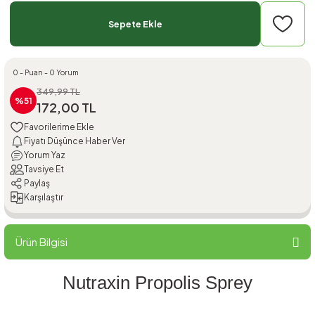
Sepete Ekle
0 - Puan - 0 Yorum
349,99 TL
%51
172,00 TL
Fiyatı Düşünce Haber Ver
Yorum Yaz
Tavsiye Et
Paylaş
Karşılaştır
Ürün Bilgisi
Nutraxin Propolis Sprey