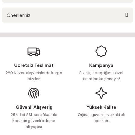
Önerileriniz
Yorum Yaz
Ürün hakkında henüz soru sorulmamış.
Bu ürünün fiyat bilgisi, resim, ürün açıklamalarında ve diğer konularda
yetersiz gördüğünüz noktaları öneri formunu kullanarak tarafımıza
Soru Sor
iletebilirsiniz.
Görüş ve önerileriniz için teşekkür ederiz.
Ürün resmi kalitesiz, bozuk veya görüntülenemiyor.
Ücretsiz Teslimat
Kampanya
Ürün açıklamasında eksik bilgiler bulunuyor.
990 ₺ üzeri alışverişlerde kargo
Sizin için seçtiğimiz özel
bizden
fırsatları kaçırmayın!
Ürün bilgilerinde hatalar bulunuyor.
Ürün fiyatı diğer sitelerden daha pahalı.
Bu ürüne benzer farklı alternatifler olmalı.
Güvenli Alışveriş
Yüksek Kalite
256-bit SSL sertifikası ile
Orjinal, güvenilir ve kaliteli
korunan güvenli ödeme
içerikler.
altyapısı