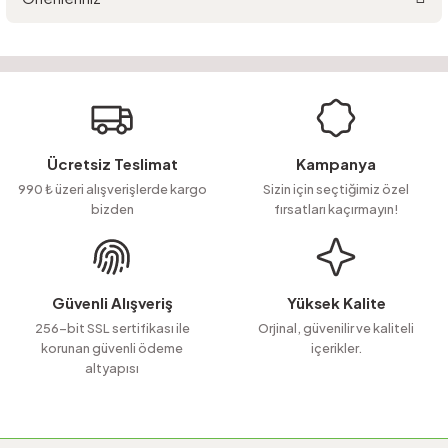
Yorum Yaz
Ürün hakkında henüz soru sorulmamış.
Bu ürünün fiyat bilgisi, resim, ürün açıklamalarında ve diğer konularda
yetersiz gördüğünüz noktaları öneri formunu kullanarak tarafımıza
Soru Sor
iletebilirsiniz.
Görüş ve önerileriniz için teşekkür ederiz.
Ürün resmi kalitesiz, bozuk veya görüntülenemiyor.
Ücretsiz Teslimat
Kampanya
Ürün açıklamasında eksik bilgiler bulunuyor.
990 ₺ üzeri alışverişlerde kargo
Sizin için seçtiğimiz özel
bizden
fırsatları kaçırmayın!
Ürün bilgilerinde hatalar bulunuyor.
Ürün fiyatı diğer sitelerden daha pahalı.
Bu ürüne benzer farklı alternatifler olmalı.
Güvenli Alışveriş
Yüksek Kalite
256-bit SSL sertifikası ile
Orjinal, güvenilir ve kaliteli
korunan güvenli ödeme
içerikler.
altyapısı
Gönder