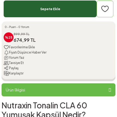
Sepete Ekle
0 - Puan - 0 Yorum
899,99 TL
%25
674,99 TL
Fiyatı Düşünce Haber Ver
Yorum Yaz
Tavsiye Et
Paylaş
Karşılaştır
Ürün Bilgisi
Nutraxin Tonalin CLA 60
Yumuşak Kapsül Nedir?