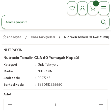
990 TL Üzeri Ücretsiz Kargo
990 TL Üzeri Ücretsiz Kargo
990 TL Üzeri Ücretsiz Kargo
Anasayfa
Gıda Takviyeleri
Nutraxin Tonalin CLA 60 Yumuşa
NUTRAXIN
Nutraxin Tonalin CLA 60 Yumuşak Kapsül
Kategori
Gıda Takviyeleri
Marka
NUTRAXIN
Stok Kodu
PR27265
Barkod Kodu
8680512625650
Adet: