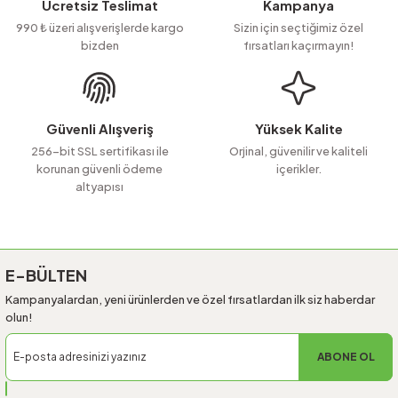
Ücretsiz Teslimat
Kampanya
Ürün açıklamasında eksik bilgiler bulunuyor.
990 ₺ üzeri alışverişlerde kargo
Sizin için seçtiğimiz özel
bizden
fırsatları kaçırmayın!
Ürün bilgilerinde hatalar bulunuyor.
Ürün fiyatı diğer sitelerden daha pahalı.
Bu ürüne benzer farklı alternatifler olmalı.
Güvenli Alışveriş
Yüksek Kalite
256-bit SSL sertifikası ile
Orjinal, güvenilir ve kaliteli
korunan güvenli ödeme
içerikler.
altyapısı
Gönder
E-BÜLTEN
Kampanyalardan, yeni ürünlerden ve özel fırsatlardan ilk siz haberdar
olun!
ABONE OL