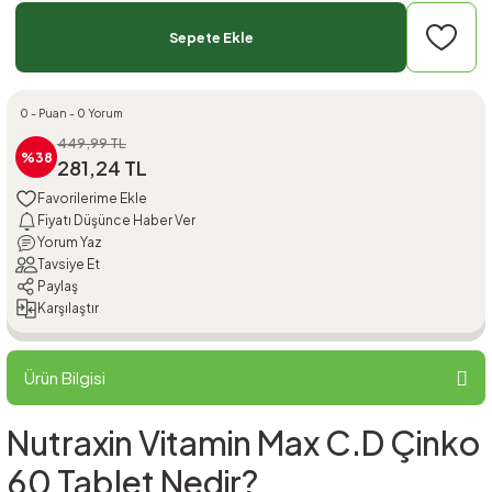
Sepete Ekle
0 - Puan - 0 Yorum
449,99 TL
%38
281,24 TL
Fiyatı Düşünce Haber Ver
Yorum Yaz
Tavsiye Et
Paylaş
Karşılaştır
Ürün Bilgisi
Nutraxin Vitamin Max C.D Çinko
60 Tablet Nedir?