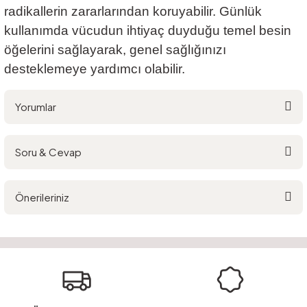
radikallerin zararlarından koruyabilir. Günlük
kullanımda vücudun ihtiyaç duyduğu temel besin
öğelerini sağlayarak, genel sağlığınızı
desteklemeye yardımcı olabilir.
Yorumlar
Soru & Cevap
Bu ürüne ilk yorumu siz yapın!
Önerileriniz
Yorum Yaz
Ürün hakkında henüz soru sorulmamış.
Bu ürünün fiyat bilgisi, resim, ürün açıklamalarında ve diğer konularda
yetersiz gördüğünüz noktaları öneri formunu kullanarak tarafımıza
Soru Sor
iletebilirsiniz.
Görüş ve önerileriniz için teşekkür ederiz.
Ürün resmi kalitesiz, bozuk veya görüntülenemiyor.