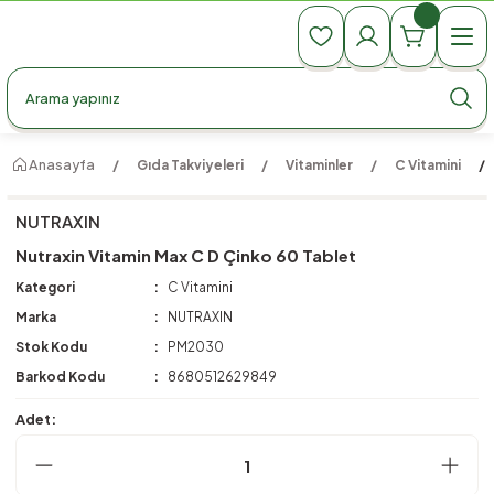
990 TL Üzeri Ücretsiz Kargo
990 TL Üzeri Ücretsiz Kargo
990 TL Üzeri Ücretsiz Kargo
Anasayfa
Gıda Takviyeleri
Vitaminler
C Vitamini
NUTRAXIN
Nutraxin Vitamin Max C D Çinko 60 Tablet
Kategori
C Vitamini
Marka
NUTRAXIN
Stok Kodu
PM2030
Barkod Kodu
8680512629849
Adet: