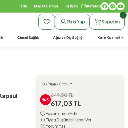
İade
Mağazalarımız
İletişim
Katalog
Giriş Yap
Sepetim
ık
Cinsel Sağlık
Ağız ve Diş Sağlığı
Kore Kozmetik
0 - Puan - 0 Yorum
Kapsül
649,50 TL
%5
617,03 TL
Fiyatı Düşünce Haber Ver
Yorum Yaz