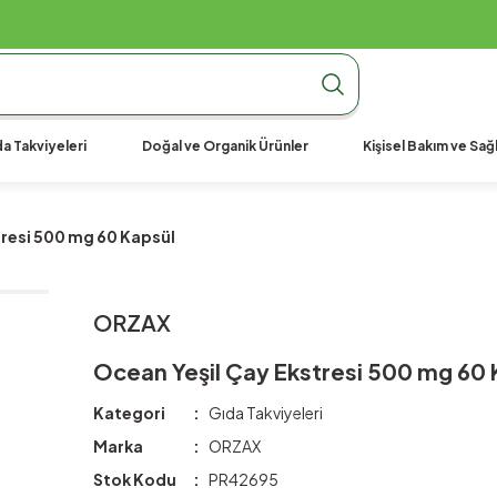
990 TL Üzeri Ücretsiz Kargo
990 TL Üzeri Ücretsiz Kargo
990 TL Üzeri Ücretsiz Kargo
a Takviyeleri
Doğal ve Organik Ürünler
Kişisel Bakım ve Sağl
tresi 500 mg 60 Kapsül
ORZAX
Ocean Yeşil Çay Ekstresi 500 mg 60 
Kategori
Gıda Takviyeleri
Marka
ORZAX
Stok Kodu
PR42695