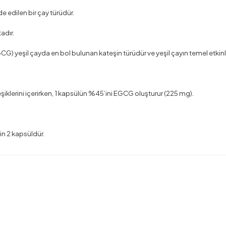
e edilen bir çay türüdür.
adır.
GCG) yeşil çayda en bol bulunan kateşin türüdür ve yeşil çayın temel etkinli
lerini içerirken, 1 kapsülün %45’ini EGCG oluşturur (225 mg).
çin 2 kapsüldür.
rda yetersiz gördüğünüz noktaları öneri formunu kullanarak tarafımıza ilete
Ürün hakkında henüz soru sorulmamış.
Bu ürüne ilk yorumu siz yapın!
Yorum Yaz
Soru Sor