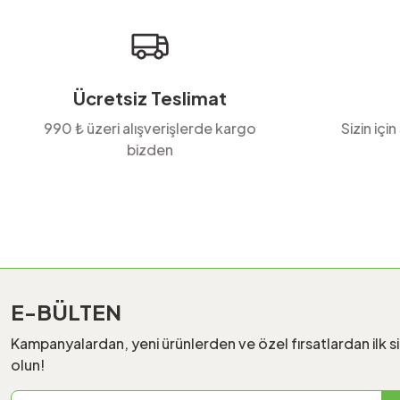
Ürün fiyatı diğer sitelerden daha pahalı.
Bu ürüne benzer farklı alternatifler olmalı.
Ücretsiz Teslimat
990 ₺ üzeri alışverişlerde kargo
Sizin için
bizden
E-BÜLTEN
Kampanyalardan, yeni ürünlerden ve özel fırsatlardan ilk s
olun!