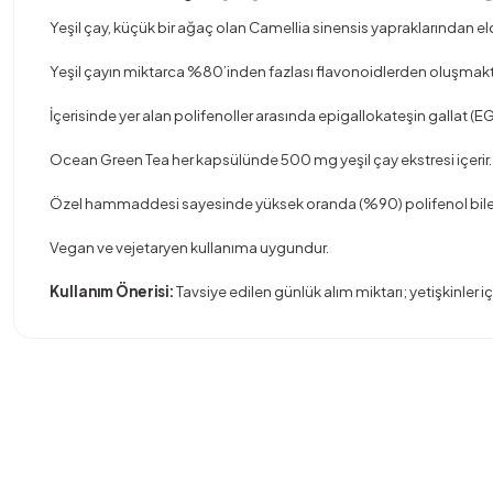
Yeşil çay, küçük bir ağaç olan Camellia sinensis yapraklarından eld
Yeşil çayın miktarca %80’inden fazlası flavonoidlerden oluşmakt
İçerisinde yer alan polifenoller arasında epigallokateşin gallat (E
Ocean Green Tea her kapsülünde 500 mg yeşil çay ekstresi içerir.
Özel hammaddesi sayesinde yüksek oranda (%90) polifenol bileşik
Vegan ve vejetaryen kullanıma uygundur.
Kullanım Önerisi:
Tavsiye edilen günlük alım miktarı; yetişkinler i
Bu ürünün fiyat bilgisi, resim, ürün açıklamalarında ve diğer konula
Görüş ve önerileriniz için teşekkür ederiz.
Ürün resmi kalitesiz, bozuk veya görüntülenemiyor.
Ürün açıklamasında eksik bilgiler bulunuyor.
Ürün bilgilerinde hatalar bulunuyor.