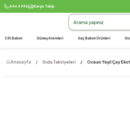
444 4 996
Kargo Takip
Cilt Bakım
Güneş Kremleri
Saç Bakım Ürünleri
Gıd
Anasayfa
Gıda Takviyeleri
Ocean Yeşil Çay Eks