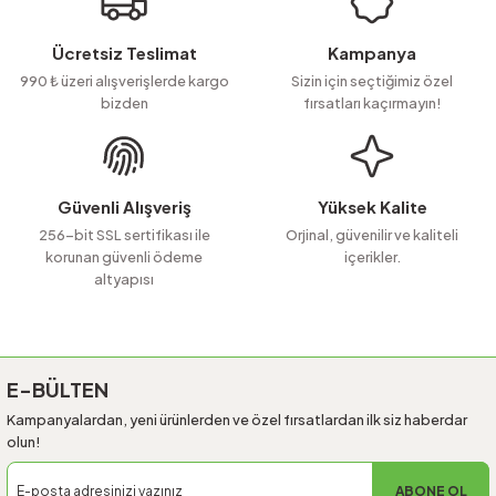
Ürün resmi kalitesiz, bozuk veya görüntülenemiyor.
Ücretsiz Teslimat
Kampanya
Ürün açıklamasında eksik bilgiler bulunuyor.
990 ₺ üzeri alışverişlerde kargo
Sizin için seçtiğimiz özel
bizden
fırsatları kaçırmayın!
Ürün bilgilerinde hatalar bulunuyor.
Ürün fiyatı diğer sitelerden daha pahalı.
Bu ürüne benzer farklı alternatifler olmalı.
Güvenli Alışveriş
Yüksek Kalite
256-bit SSL sertifikası ile
Orjinal, güvenilir ve kaliteli
korunan güvenli ödeme
içerikler.
altyapısı
Gönder
E-BÜLTEN
Kampanyalardan, yeni ürünlerden ve özel fırsatlardan ilk siz haberdar
olun!
ABONE OL