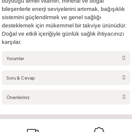
duyduğu temel vitamin, mineral ve doğal
bileşenlerle enerji seviyelerini artırmak, bağışıklık
sistemini güçlendirmek ve genel sağlığı
desteklemek için mükemmel bir takviye ürünüdür.
Doğal ve etkili içeriğiyle günlük sağlık ihtiyacınızı
karşılar.
Yorumlar
Soru & Cevap
Bu ürüne ilk yorumu siz yapın!
Önerileriniz
Yorum Yaz
Ürün hakkında henüz soru sorulmamış.
Bu ürünün fiyat bilgisi, resim, ürün açıklamalarında ve diğer konularda
yetersiz gördüğünüz noktaları öneri formunu kullanarak tarafımıza
Soru Sor
iletebilirsiniz.
Görüş ve önerileriniz için teşekkür ederiz.