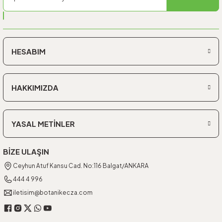
HESABIM
HAKKIMIZDA
YASAL METİNLER
BİZE ULAŞIN
Ceyhun Atuf Kansu Cad. No:116 Balgat/ANKARA
444 4 996
iletisim@botanikecza.com