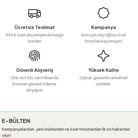
iletebilirsiniz.
Görüş ve önerileriniz için teşekkür ederiz.
Ürün resmi kalitesiz, bozuk veya görüntülenemiyor.
Ücretsiz Teslimat
Kampanya
Ürün açıklamasında eksik bilgiler bulunuyor.
990 ₺ üzeri alışverişlerde kargo
Sizin için seçtiğimiz özel
bizden
fırsatları kaçırmayın!
Ürün bilgilerinde hatalar bulunuyor.
Ürün fiyatı diğer sitelerden daha pahalı.
Bu ürüne benzer farklı alternatifler olmalı.
Güvenli Alışveriş
Yüksek Kalite
256-bit SSL sertifikası ile
Orjinal, güvenilir ve kaliteli
korunan güvenli ödeme
içerikler.
altyapısı
Gönder
E-BÜLTEN
Kampanyalardan, yeni ürünlerden ve özel fırsatlardan ilk siz haberdar
olun!