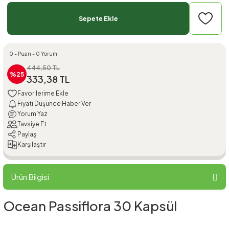
Sepete Ekle
0 - Puan - 0 Yorum
444,50 TL
%25
333,38 TL
Fiyatı Düşünce Haber Ver
Yorum Yaz
Tavsiye Et
Paylaş
Karşılaştır
Ürün Bilgisi
Ocean Passiflora 30 Kapsül