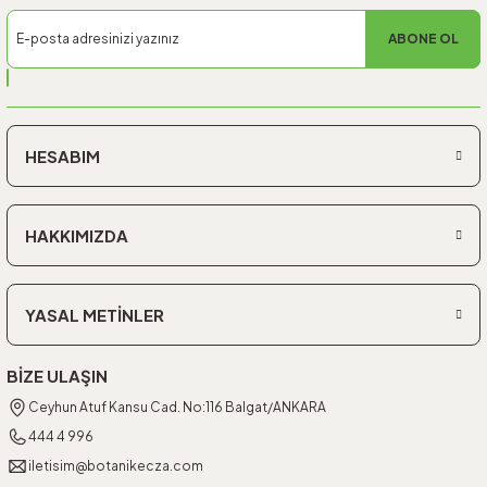
ABONE OL
HESABIM
HAKKIMIZDA
YASAL METİNLER
BİZE ULAŞIN
Ceyhun Atuf Kansu Cad. No:116 Balgat/ANKARA
444 4 996
iletisim@botanikecza.com