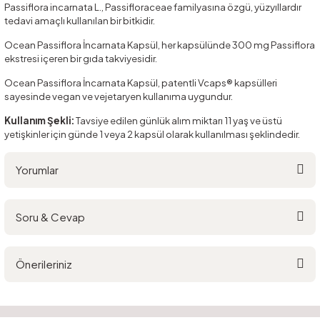
Passiflora incarnata L., Passifloraceae familyasına özgü, yüzyıllardır
tedavi amaçlı kullanılan bir bitkidir.
Ocean Passiflora İncarnata Kapsül, her kapsülünde 300 mg Passiflora
ekstresi içeren bir gıda takviyesidir.
Ocean Passiflora İncarnata Kapsül, patentli Vcaps® kapsülleri
sayesinde vegan ve vejetaryen kullanıma uygundur.
Kullanım Şekli:
Tavsiye edilen günlük alım miktarı 11 yaş ve üstü
yetişkinler için günde 1 veya 2 kapsül olarak kullanılması şeklindedir.
Yorumlar
Soru & Cevap
Bu ürüne ilk yorumu siz yapın!
Önerileriniz
Yorum Yaz
Ürün hakkında henüz soru sorulmamış.
Bu ürünün fiyat bilgisi, resim, ürün açıklamalarında ve diğer konularda
yetersiz gördüğünüz noktaları öneri formunu kullanarak tarafımıza
Soru Sor