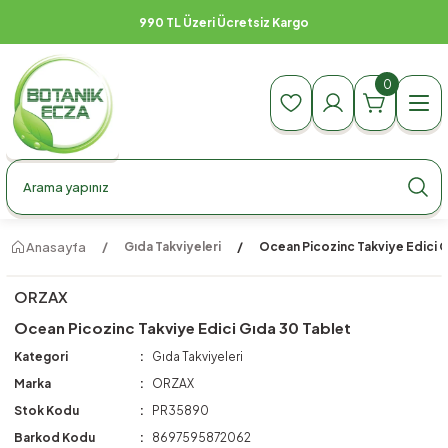
990 TL Üzeri Ücretsiz Kargo
0
Anasayfa
Gıda Takviyeleri
Ocean Picozinc Takviye Edici G
ORZAX
Ocean Picozinc Takviye Edici Gıda 30 Tablet
Kategori
Gıda Takviyeleri
Marka
ORZAX
Stok Kodu
PR35890
Barkod Kodu
8697595872062