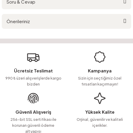
Soru & Cevap
Bu ürüne ilk yorumu siz yapın!
Önerileriniz
Yorum Yaz
Ürün hakkında henüz soru sorulmamış.
Bu ürünün fiyat bilgisi, resim, ürün açıklamalarında ve diğer konularda
yetersiz gördüğünüz noktaları öneri formunu kullanarak tarafımıza
Soru Sor
iletebilirsiniz.
Görüş ve önerileriniz için teşekkür ederiz.
Ürün resmi kalitesiz, bozuk veya görüntülenemiyor.
Ücretsiz Teslimat
Kampanya
Ürün açıklamasında eksik bilgiler bulunuyor.
990 ₺ üzeri alışverişlerde kargo
Sizin için seçtiğimiz özel
bizden
fırsatları kaçırmayın!
Ürün bilgilerinde hatalar bulunuyor.
Ürün fiyatı diğer sitelerden daha pahalı.
Bu ürüne benzer farklı alternatifler olmalı.
Güvenli Alışveriş
Yüksek Kalite
256-bit SSL sertifikası ile
Orjinal, güvenilir ve kaliteli
korunan güvenli ödeme
içerikler.
altyapısı