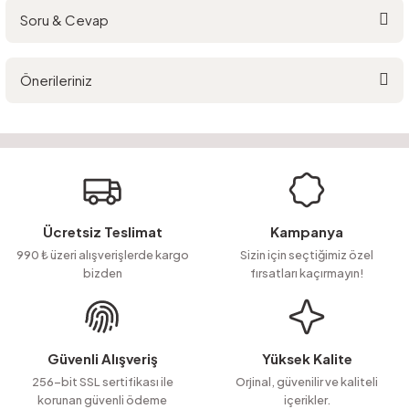
Soru & Cevap
Bu ürüne ilk yorumu siz yapın!
Önerileriniz
Yorum Yaz
Ürün hakkında henüz soru sorulmamış.
Bu ürünün fiyat bilgisi, resim, ürün açıklamalarında ve diğer konularda
yetersiz gördüğünüz noktaları öneri formunu kullanarak tarafımıza
Soru Sor
iletebilirsiniz.
Görüş ve önerileriniz için teşekkür ederiz.
Ürün resmi kalitesiz, bozuk veya görüntülenemiyor.
Ücretsiz Teslimat
Kampanya
Ürün açıklamasında eksik bilgiler bulunuyor.
990 ₺ üzeri alışverişlerde kargo
Sizin için seçtiğimiz özel
bizden
fırsatları kaçırmayın!
Ürün bilgilerinde hatalar bulunuyor.
Ürün fiyatı diğer sitelerden daha pahalı.
Bu ürüne benzer farklı alternatifler olmalı.
Güvenli Alışveriş
Yüksek Kalite
256-bit SSL sertifikası ile
Orjinal, güvenilir ve kaliteli
korunan güvenli ödeme
içerikler.