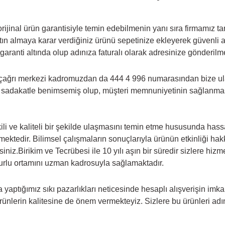
ijinal ürün garantisiyle temin edebilmenin yanı sıra firmamız tar
n almaya karar verdiğiniz ürünü sepetinize ekleyerek güvenli alı
garanti altında olup adınıza faturalı olarak adresinize gönderilm
ı çağrı merkezi kadromuzdan da 444 4
996 numarasından bize ulaşa
 sadakatle benimsemiş olup, müşteri memnuniyetinin sağlanması i
li ve kaliteli bir şekilde ulaşmasını temin etme hususunda hassas
memektedir. Bilimsel çalışmaların sonuçlarıyla ürünün etkinliği h
iniz.Birikim ve Tecrübesi ile 10 yılı aşın bir süredir sizlere hi
zurlu ortamını uzman kadrosuyla sağlamaktadır.
la yaptığımız sıkı pazarlıkları neticesinde hesaplı alışverişin i
rünlerin kalitesine de önem vermekteyiz. Sizlere bu ürünleri adını