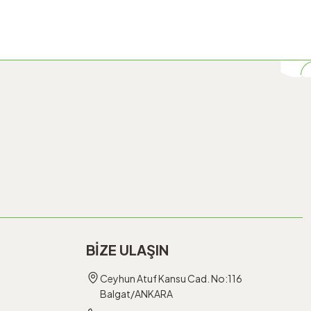
BİZE ULAŞIN
Ceyhun Atuf Kansu Cad. No:116
Balgat/ANKARA