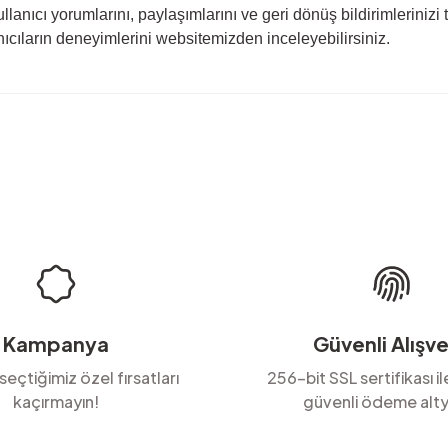
 kullanıcı yorumlarını, paylaşımlarını ve geri dönüş bildirimlerinizi 
nıcıların deneyimlerini websitemizden inceleyebilirsiniz.
rda yetersiz gördüğünüz noktaları öneri formunu kullanarak tarafımıza ilete
Ürün hakkında henüz soru sorulmamış.
Bu ürüne ilk yorumu siz yapın!
Yorum Yaz
Soru Sor
Kampanya
Güvenli Alışve
 seçtiğimiz özel fırsatları
256-bit SSL sertifikası i
kaçırmayın!
güvenli ödeme alty
Gönder