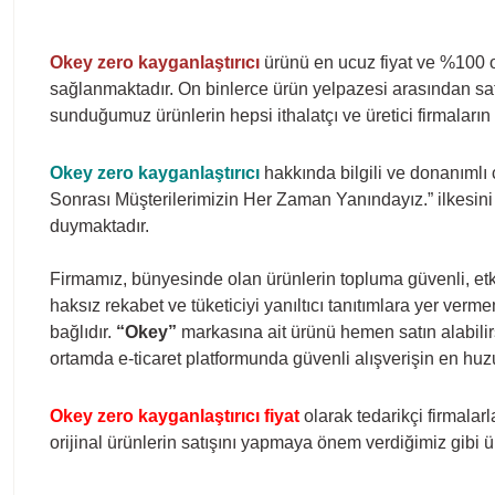
Okey zero kayganlaştırıcı
ürünü en ucuz fiyat ve %100 or
sağlanmaktadır. On binlerce ürün yelpazesi arasından satı
sunduğumuz ürünlerin hepsi ithalatçı ve üretici firmaların 
Okey zero kayganlaştırıcı
hakkında bilgili ve donanıml
Sonrası Müşterilerimizin Her Zaman Yanındayız.” ilkesini
duymaktadır.
Firmamız, bünyesinde olan ürünlerin topluma güvenli, etki
haksız rekabet ve tüketiciyi yanıltıcı tanıtımlara yer ver
bağlıdır.
“Okey”
markasına ait ürünü hemen satın alabilirs
ortamda e-ticaret platformunda güvenli alışverişin en hu
Okey zero kayganlaştırıcı fiyat
olarak tedarikçi firmalar
orijinal ürünlerin satışını yapmaya önem verdiğimiz gibi ü