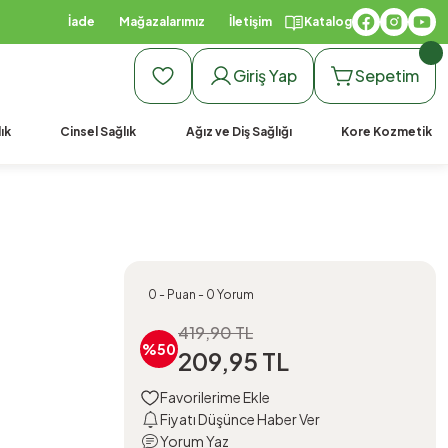
İade
Mağazalarımız
İletişim
Katalog
Giriş Yap
Sepetim
ık
Cinsel Sağlık
Ağız ve Diş Sağlığı
Kore Kozmetik
0 - Puan - 0 Yorum
419,90 TL
%50
209,95 TL
Fiyatı Düşünce Haber Ver
Yorum Yaz