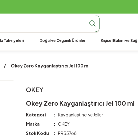
990 TL Üzeri Ücretsiz Kargo
990 TL Üzeri Ücretsiz Kargo
990 TL Üzeri Ücretsiz Kargo
a Takviyeleri
Doğal ve Organik Ürünler
Kişisel Bakım ve Sağl
Okey Zero Kayganlaştırıcı Jel 100 ml
OKEY
Okey Zero Kayganlaştırıcı Jel 100 ml
Kategori
Kayganlaştırıcı ve Jeller
Marka
OKEY
Stok Kodu
PR35768