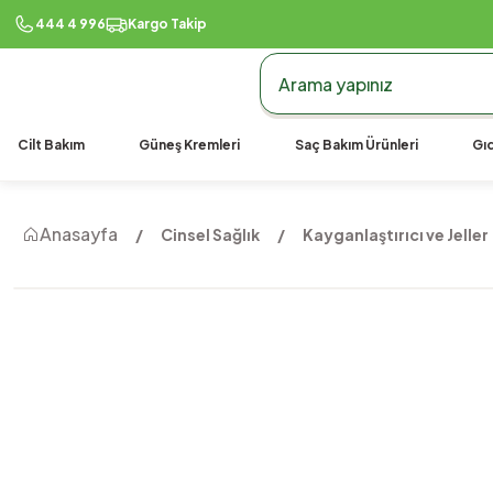
444 4 996
Kargo Takip
Cilt Bakım
Güneş Kremleri
Saç Bakım Ürünleri
Gıd
Anasayfa
Cinsel Sağlık
Kayganlaştırıcı ve Jeller