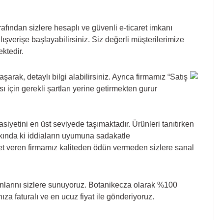
afından sizlere hesaplı ve güvenli e-ticaret imkanı
şverişe başlayabilirsiniz. Siz değerli müşterilerimize
ektedir.
rak, detaylı bilgi alabilirsiniz. Ayrıca firmamız “Satış
çin gerekli şartları yerine getirmekten gurur
iyetini en üst seviyede taşımaktadır. Ürünleri tanıtırken
akkında ki iddiaların uyumuna sadakatle
zmet veren firmamız kaliteden ödün vermeden sizlere sanal
mkanlarını sizlere sunuyoruz. Botanikecza olarak %100
za faturalı ve en ucuz fiyat ile gönderiyoruz.