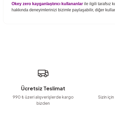
Okey zero kayganlaştırıcı
kullananlar
ile ilgili tarafsız
hakkında deneyimlerinizi bizimle paylaşabilir, diğer kulla
Bu ürünün fiyat bilgisi, resim, ürün açıklamalarında ve diğer konula
Görüş ve önerileriniz için teşekkür ederiz.
Ürün resmi kalitesiz, bozuk veya görüntülenemiyor.
Ürün açıklamasında eksik bilgiler bulunuyor.
Ürün bilgilerinde hatalar bulunuyor.
Ürün fiyatı diğer sitelerden daha pahalı.
Bu ürüne benzer farklı alternatifler olmalı.
Ücretsiz Teslimat
990 ₺ üzeri alışverişlerde kargo
Sizin için
bizden