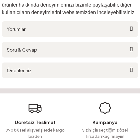
ürünler hakkında deneyimlerinizi bizimle paylaşabilir, diğer
kullanıcıların deneyimlerini websitemizden inceleyebilirsiniz.
Yorumlar
Soru & Cevap
Bu ürüne ilk yorumu siz yapın!
Önerileriniz
Yorum Yaz
Ürün hakkında henüz soru sorulmamış.
Bu ürünün fiyat bilgisi, resim, ürün açıklamalarında ve diğer konularda
yetersiz gördüğünüz noktaları öneri formunu kullanarak tarafımıza
Soru Sor
iletebilirsiniz.
Görüş ve önerileriniz için teşekkür ederiz.
Ürün resmi kalitesiz, bozuk veya görüntülenemiyor.
Ücretsiz Teslimat
Kampanya
Ürün açıklamasında eksik bilgiler bulunuyor.
990 ₺ üzeri alışverişlerde kargo
Sizin için seçtiğimiz özel
bizden
fırsatları kaçırmayın!
Ürün bilgilerinde hatalar bulunuyor.