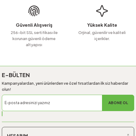
Ürün fiyatı diğer sitelerden daha pahalı.
Bu ürüne benzer farklı alternatifler olmalı.
Güvenli Alışveriş
Yüksek Kalite
256-bit SSL sertifikası ile
Orjinal, güvenilir ve kaliteli
korunan güvenli ödeme
içerikler.
altyapısı
Gönder
E-BÜLTEN
Kampanyalardan, yeni ürünlerden ve özel fırsatlardan ilk siz haberdar
olun!
ABONE OL
HESABIM