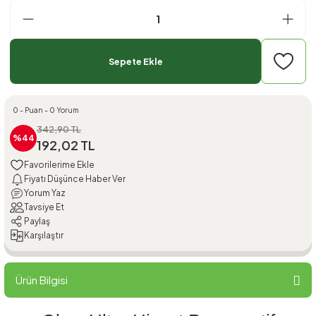
Sepete Ekle
0 - Puan - 0 Yorum
342,90 TL
%44
192,02 TL
Fiyatı Düşünce Haber Ver
Yorum Yaz
Tavsiye Et
Paylaş
Karşılaştır
Ürün Bilgisi