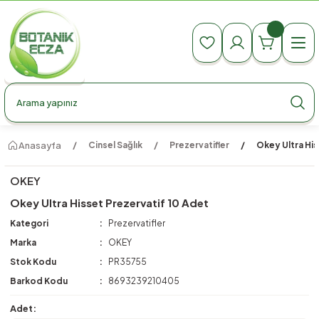
990 TL Üzeri Ücretsiz Kargo
990 TL Üzeri Ücretsiz Kargo
990 TL Üzeri Ücretsiz Kargo
Anasayfa
Cinsel Sağlık
Prezervatifler
Okey Ultra His
OKEY
Okey Ultra Hisset Prezervatif 10 Adet
Kategori
Prezervatifler
Marka
OKEY
Stok Kodu
PR35755
Barkod Kodu
8693239210405
Adet: