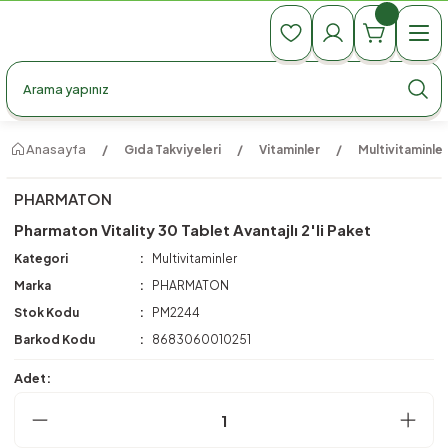
990 TL Üzeri Ücretsiz Kargo
990 TL Üzeri Ücretsiz Kargo
990 TL Üzeri Ücretsiz Kargo
Anasayfa
Gıda Takviyeleri
Vitaminler
Multivitaminler
PHARMATON
Pharmaton Vitality 30 Tablet Avantajlı 2'li Paket
Kategori
Multivitaminler
Marka
PHARMATON
Stok Kodu
PM2244
Barkod Kodu
8683060010251
Adet: