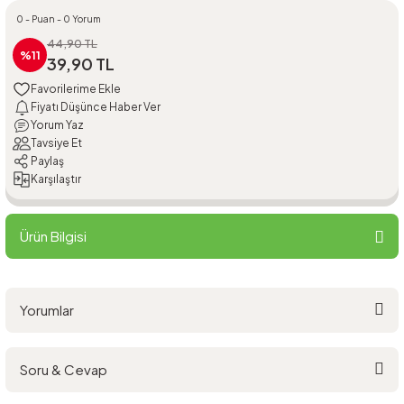
0 - Puan - 0 Yorum
44,90 TL
%11
39,90 TL
Fiyatı Düşünce Haber Ver
Yorum Yaz
Tavsiye Et
Paylaş
Karşılaştır
Ürün Bilgisi
Yorumlar
Soru & Cevap
Bu ürüne ilk yorumu siz yapın!