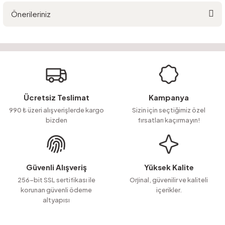
Önerileriniz
Yorum Yaz
Ürün hakkında henüz soru sorulmamış.
Bu ürünün fiyat bilgisi, resim, ürün açıklamalarında ve diğer konularda
yetersiz gördüğünüz noktaları öneri formunu kullanarak tarafımıza
Soru Sor
iletebilirsiniz.
Görüş ve önerileriniz için teşekkür ederiz.
Ürün resmi kalitesiz, bozuk veya görüntülenemiyor.
Ücretsiz Teslimat
Kampanya
Ürün açıklamasında eksik bilgiler bulunuyor.
990 ₺ üzeri alışverişlerde kargo
Sizin için seçtiğimiz özel
bizden
fırsatları kaçırmayın!
Ürün bilgilerinde hatalar bulunuyor.
Ürün fiyatı diğer sitelerden daha pahalı.
Bu ürüne benzer farklı alternatifler olmalı.
Güvenli Alışveriş
Yüksek Kalite
256-bit SSL sertifikası ile
Orjinal, güvenilir ve kaliteli
korunan güvenli ödeme
içerikler.
altyapısı
Gönder