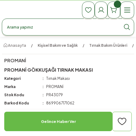
990 TL Üzeri Ücretsiz Kargo
990 TL Üzeri Ücretsiz Kargo
990 TL Üzeri Ücretsiz Kargo
Anasayfa
Kişisel Bakım ve Sağlık
Tırnak Bakım Ürünleri
PROMANİ
PROMANİ GÖKKUŞAĞI TIRNAK MAKASI
Kategori
Tırnak Makası
Marka
PROMANİ
Stok Kodu
PR43079
Barkod Kodu
8699067171062
Gelince Haber Ver