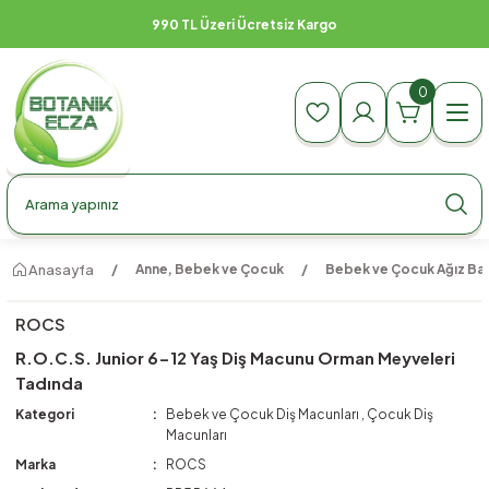
990 TL Üzeri Ücretsiz Kargo
0
Anasayfa
Anne, Bebek ve Çocuk
Bebek ve Çocuk Ağız Bak
ROCS
R.O.C.S. Junior 6-12 Yaş Diş Macunu Orman Meyveleri
Tadında
Kategori
Bebek ve Çocuk Diş Macunları
,
Çocuk Diş
Macunları
Marka
ROCS