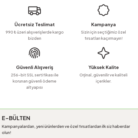
iletebilirsiniz.
Görüş ve önerileriniz için teşekkür ederiz.
Ürün resmi kalitesiz, bozuk veya görüntülenemiyor.
Ücretsiz Teslimat
Kampanya
Ürün açıklamasında eksik bilgiler bulunuyor.
990 ₺ üzeri alışverişlerde kargo
Sizin için seçtiğimiz özel
bizden
fırsatları kaçırmayın!
Ürün bilgilerinde hatalar bulunuyor.
Ürün fiyatı diğer sitelerden daha pahalı.
Bu ürüne benzer farklı alternatifler olmalı.
Güvenli Alışveriş
Yüksek Kalite
256-bit SSL sertifikası ile
Orjinal, güvenilir ve kaliteli
korunan güvenli ödeme
içerikler.
altyapısı
Gönder
E-BÜLTEN
Kampanyalardan, yeni ürünlerden ve özel fırsatlardan ilk siz haberdar
olun!