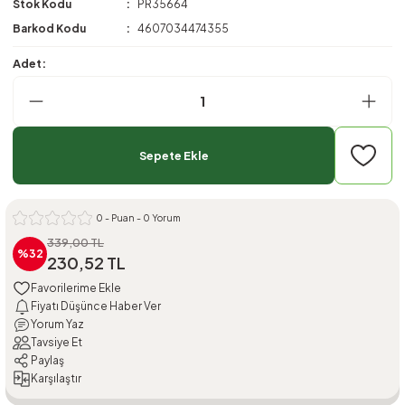
Stok Kodu
PR35664
Barkod Kodu
4607034474355
Adet:
Sepete Ekle
0 - Puan - 0 Yorum
339,00 TL
%32
230,52 TL
Fiyatı Düşünce Haber Ver
Yorum Yaz
Tavsiye Et
Paylaş
Karşılaştır