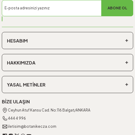
ABONE OL
HESABIM
HAKKIMIZDA
YASAL METİNLER
BİZE ULAŞIN
Ceyhun Atuf Kansu Cad. No:116 Balgat/ANKARA
444 4 996
iletisim@botanikecza.com