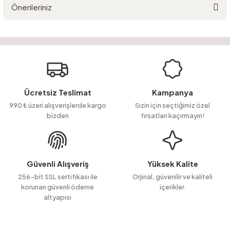
Önerileriniz
Yorum Yaz
Ürün hakkında henüz soru sorulmamış.
Bu ürünün fiyat bilgisi, resim, ürün açıklamalarında ve diğer konularda
yetersiz gördüğünüz noktaları öneri formunu kullanarak tarafımıza
Soru Sor
iletebilirsiniz.
Görüş ve önerileriniz için teşekkür ederiz.
Ürün resmi kalitesiz, bozuk veya görüntülenemiyor.
Ücretsiz Teslimat
Kampanya
Ürün açıklamasında eksik bilgiler bulunuyor.
990 ₺ üzeri alışverişlerde kargo
Sizin için seçtiğimiz özel
bizden
fırsatları kaçırmayın!
Ürün bilgilerinde hatalar bulunuyor.
Ürün fiyatı diğer sitelerden daha pahalı.
Bu ürüne benzer farklı alternatifler olmalı.
Güvenli Alışveriş
Yüksek Kalite
256-bit SSL sertifikası ile
Orjinal, güvenilir ve kaliteli
korunan güvenli ödeme
içerikler.
altyapısı
Gönder