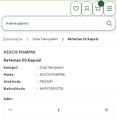
990 TL Üzeri Ücretsiz Kargo
990 TL Üzeri Ücretsiz Kargo
990 TL Üzeri Ücretsiz Kargo
Anasayfa
Gıda Takviyeleri
Refemax 30 Kapsül
ASSOS PHARMA
Refemax 30 Kapsül
Kategori
Gıda Takviyeleri
Marka
ASSOS PHARMA
Stok Kodu
PR41587
Barkod Kodu
8699708151774
Adet: