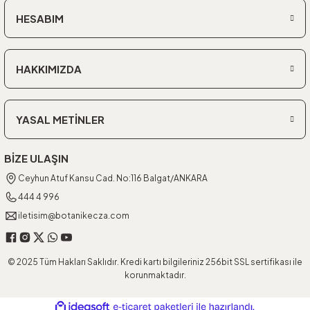
HESABIM
HAKKIMIZDA
YASAL METİNLER
BİZE ULAŞIN
Ceyhun Atuf Kansu Cad. No:116 Balgat/ANKARA
444 4 996
iletisim@botanikecza.com
© 2025 Tüm Hakları Saklıdır. Kredi kartı bilgileriniz 256bit SSL sertifikası ile
korunmaktadır.
ideasoft
ile
e-