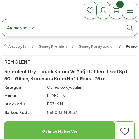
990 TL Üzeri Ücretsiz Kargo
990 TL Üzeri Ücretsiz Kargo
990 TL Üzeri Ücretsiz Kargo
Anasayfa
Güneş Kremleri
Güneş Koruyucular
Remole
REMOLENT
Remolent Dry-Touch Karma Ve Yağlı Ciltlere Özel Spf
50+ Güneş Koruyucu Krem Hafif Renkli 75 ml
Kategori
Güneş Koruyucular
Marka
REMOLENT
Stok Kodu
PR34914
Barkod Kodu
8680838408371
Gelince Haber Ver