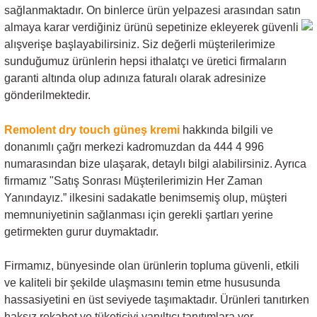
sağlanmaktadır. On binlerce ürün yelpazesi arasından satın
almaya karar verdiğiniz ürünü
sepetinize ekleyerek güvenli
alışverişe başlayabilirsiniz. Siz değerli müşterilerimize
sunduğumuz ürünlerin hepsi ithalatçı ve üretici firmaların
garanti altında olup adınıza faturalı olarak adresinize
gönderilmektedir.
Remolent dry touch güneş kremi
hakkında bilgili ve
donanımlı çağrı merkezi kadromuzdan da 444 4 996
numarasından bize ulaşarak, detaylı bilgi alabilirsiniz. Ayrıca
firmamız "Satış Sonrası Müşterilerimizin Her Zaman
Yanındayız.” ilkesini sadakatle benimsemiş olup, müşteri
memnuniyetinin sağlanması için gerekli şartları yerine
getirmekten gurur duymaktadır.
Firmamız, bünyesinde olan ürünlerin topluma güvenli, etkili
ve kaliteli bir şekilde ulaşmasını temin etme hususunda
hassasiyetini en üst seviyede taşımaktadır. Ürünleri tanıtırken
haksız rekabet ve tüketiciyi yanıltıcı tanıtımlara yer