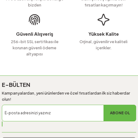
bizden
fırsatları kaçırmayın!
Ürün bilgilerinde hatalar bulunuyor.
Ürün fiyatı diğer sitelerden daha pahalı.
Bu ürüne benzer farklı alternatifler olmalı.
Güvenli Alışveriş
Yüksek Kalite
256-bit SSL sertifikası ile
Orjinal, güvenilir ve kaliteli
korunan güvenli ödeme
içerikler.
altyapısı
Gönder
E-BÜLTEN
Kampanyalardan, yeni ürünlerden ve özel fırsatlardan ilk siz haberdar
olun!
ABONE OL