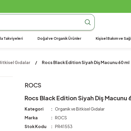
990 TL Üzeri Ücretsiz Kargo
990 TL Üzeri Ücretsiz Kargo
990 TL Üzeri Ücretsiz Kargo
a Takviyeleri
Doğal ve Organik Ürünler
Kişisel Bakım ve Sağl
itkisel Gıdalar
Rocs Black Edition Siyah Diş Macunu 60 ml
ROCS
Rocs Black Edition Siyah Diş Macunu 
Kategori
Organik ve Bitkisel Gıdalar
Marka
ROCS
Stok Kodu
PR41553