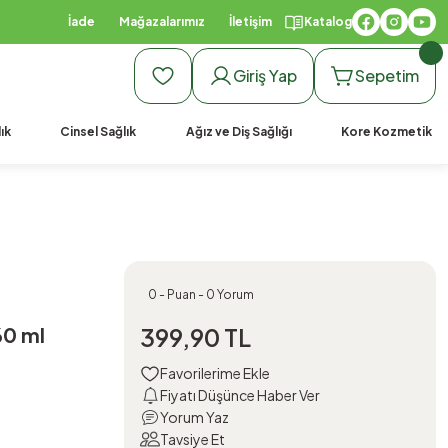
İade
Mağazalarımız
İletişim
Katalog
Giriş Yap
Sepetim
ık
Cinsel Sağlık
Ağız ve Diş Sağlığı
Kore Kozmetik
0 - Puan - 0 Yorum
60 ml
399,90 TL
Fiyatı Düşünce Haber Ver
Yorum Yaz
Tavsiye Et