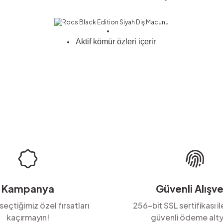
Aktif kömür özleri içerir
rda yetersiz gördüğünüz noktaları öneri formunu kullanarak tarafımıza ilete
Ürün hakkında henüz soru sorulmamış.
Bu ürüne ilk yorumu siz yapın!
Yorum Yaz
Soru Sor
Kampanya
Güvenli Alışve
 seçtiğimiz özel fırsatları
256-bit SSL sertifikası i
kaçırmayın!
güvenli ödeme alty