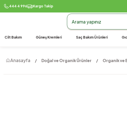
444 4 996
Kargo Takip
Cilt Bakım
Güneş Kremleri
Saç Bakım Ürünleri
Gıd
Anasayfa
Doğal ve Organik Ürünler
Organik ve B