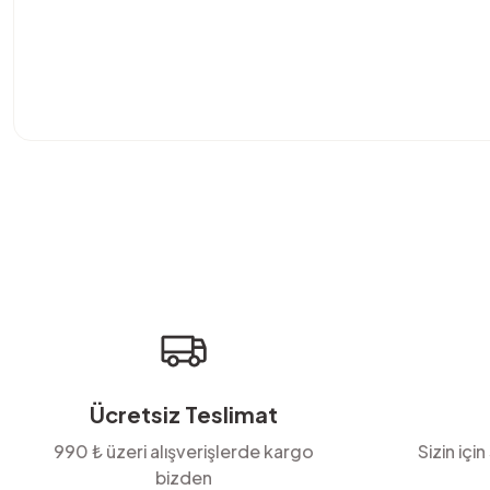
Bu ürünün fiyat bilgisi, resim, ürün açıklamalarında ve diğer konula
Görüş ve önerileriniz için teşekkür ederiz.
Ürün resmi kalitesiz, bozuk veya görüntülenemiyor.
Ürün açıklamasında eksik bilgiler bulunuyor.
Ürün bilgilerinde hatalar bulunuyor.
Ürün fiyatı diğer sitelerden daha pahalı.
Bu ürüne benzer farklı alternatifler olmalı.
Ücretsiz Teslimat
990 ₺ üzeri alışverişlerde kargo
Sizin için
bizden