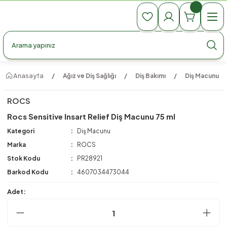
990 TL Üzeri Ücretsiz Kargo
990 TL Üzeri Ücretsiz Kargo
990 TL Üzeri Ücretsiz Kargo
Anasayfa
Ağız ve Diş Sağlığı
Diş Bakımı
Diş Macunu
ROCS
Rocs Sensitive Insart Relief Diş Macunu 75 ml
Kategori
Diş Macunu
Marka
ROCS
Stok Kodu
PR28921
Barkod Kodu
4607034473044
Adet: