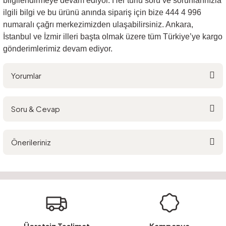
bilgilendirmeye devam ediyor. Her türlü soru ve sorunlarınızla
ilgili bilgi ve bu ürünü anında sipariş için bize 444 4 996
numaralı çağrı merkezimizden ulaşabilirsiniz. Ankara,
İstanbul ve İzmir illeri başta olmak üzere tüm Türkiye’ye kargo
gönderimlerimiz devam ediyor.
Yorumlar
Soru & Cevap
Bu ürüne ilk yorumu siz yapın!
Önerileriniz
Yorum Yaz
Ürün hakkında henüz soru sorulmamış.
Bu ürünün fiyat bilgisi, resim, ürün açıklamalarında ve diğer konularda
yetersiz gördüğünüz noktaları öneri formunu kullanarak tarafımıza
Soru Sor
iletebilirsiniz.
Görüş ve önerileriniz için teşekkür ederiz.
Ürün resmi kalitesiz, bozuk veya görüntülenemiyor.
Ücretsiz Teslimat
Kampanya