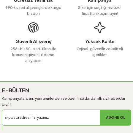
Ürün açıklamasında eksik bilgiler bulunuyor.
990 ₺ üzeri alışverişlerde kargo
Sizin için seçtiğimiz özel
bizden
fırsatları kaçırmayın!
Ürün bilgilerinde hatalar bulunuyor.
Ürün fiyatı diğer sitelerden daha pahalı.
Bu ürüne benzer farklı alternatifler olmalı.
Güvenli Alışveriş
Yüksek Kalite
256-bit SSL sertifikası ile
Orjinal, güvenilir ve kaliteli
korunan güvenli ödeme
içerikler.
altyapısı
Gönder
E-BÜLTEN
Kampanyalardan, yeni ürünlerden ve özel fırsatlardan ilk siz haberdar
olun!
ABONE OL