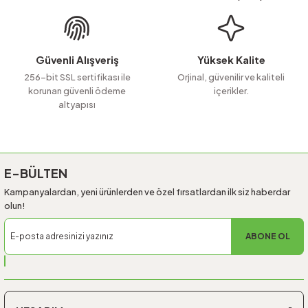
Ürün fiyatı diğer sitelerden daha pahalı.
Bu ürüne benzer farklı alternatifler olmalı.
Güvenli Alışveriş
Yüksek Kalite
256-bit SSL sertifikası ile
Orjinal, güvenilir ve kaliteli
korunan güvenli ödeme
içerikler.
altyapısı
Gönder
E-BÜLTEN
Kampanyalardan, yeni ürünlerden ve özel fırsatlardan ilk siz haberdar
olun!
ABONE OL