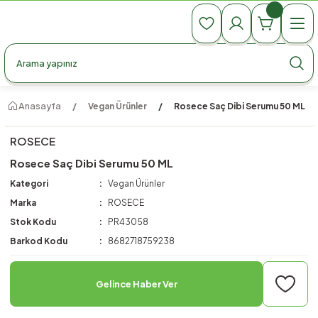
990 TL Üzeri Ücretsiz Kargo
990 TL Üzeri Ücretsiz Kargo
990 TL Üzeri Ücretsiz Kargo
Anasayfa
Vegan Ürünler
Rosece Saç Dibi Serumu 50 ML
ROSECE
Rosece Saç Dibi Serumu 50 ML
Kategori
Vegan Ürünler
Marka
ROSECE
Stok Kodu
PR43058
Barkod Kodu
8682718759238
Gelince Haber Ver