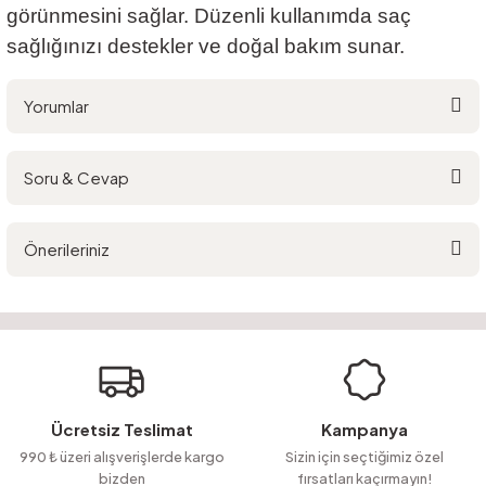
görünmesini sağlar. Düzenli kullanımda saç
sağlığınızı destekler ve doğal bakım sunar.
Yorumlar
Soru & Cevap
Bu ürüne ilk yorumu siz yapın!
Önerileriniz
Yorum Yaz
Ürün hakkında henüz soru sorulmamış.
Bu ürünün fiyat bilgisi, resim, ürün açıklamalarında ve diğer konularda
yetersiz gördüğünüz noktaları öneri formunu kullanarak tarafımıza
Soru Sor
iletebilirsiniz.
Görüş ve önerileriniz için teşekkür ederiz.
Ürün resmi kalitesiz, bozuk veya görüntülenemiyor.
Ücretsiz Teslimat
Kampanya
Ürün açıklamasında eksik bilgiler bulunuyor.
990 ₺ üzeri alışverişlerde kargo
Sizin için seçtiğimiz özel
bizden
fırsatları kaçırmayın!
Ürün bilgilerinde hatalar bulunuyor.