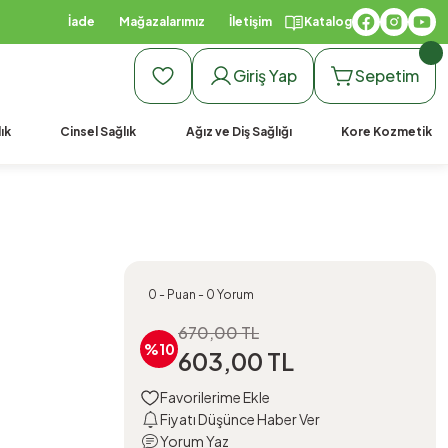
İade
Mağazalarımız
İletişim
Katalog
Giriş Yap
Sepetim
ık
Cinsel Sağlık
Ağız ve Diş Sağlığı
Kore Kozmetik
0 - Puan - 0 Yorum
670,00 TL
%10
603,00 TL
Fiyatı Düşünce Haber Ver
Yorum Yaz