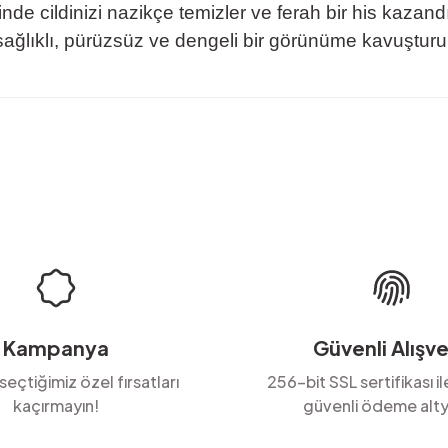
de cildinizi nazikçe temizler ve ferah bir his kazandı
 sağlıklı, pürüzsüz ve dengeli bir görünüme kavuşturu
rda yetersiz gördüğünüz noktaları öneri formunu kullanarak tarafımıza ilete
Ürün hakkında henüz soru sorulmamış.
Bu ürüne ilk yorumu siz yapın!
Yorum Yaz
Soru Sor
Kampanya
Güvenli Alışve
 seçtiğimiz özel fırsatları
256-bit SSL sertifikası i
kaçırmayın!
güvenli ödeme alty
Gönder