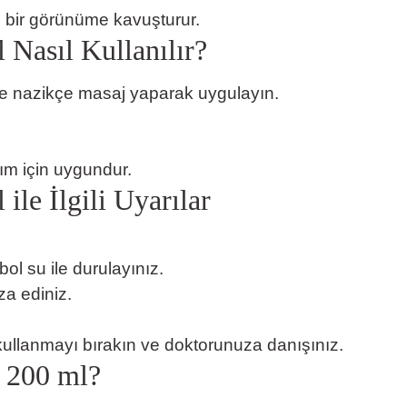
z bir görünüme kavuşturur.
Nasıl Kullanılır?
nize nazikçe masaj yaparak uygulayın.
m için uygundur.
le İlgili Uyarılar
l su ile durulayınız.
a ediniz.
a kullanmayı bırakın ve doktorunuza danışınız.
 200 ml?