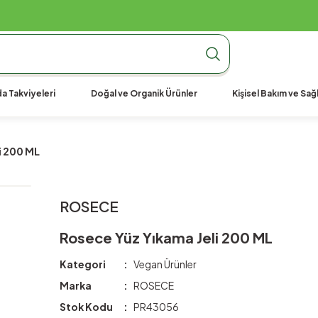
990 TL Üzeri Ücretsiz Kargo
990 TL Üzeri Ücretsiz Kargo
990 TL Üzeri Ücretsiz Kargo
a Takviyeleri
Doğal ve Organik Ürünler
Kişisel Bakım ve Sağl
i 200 ML
ROSECE
Rosece Yüz Yıkama Jeli 200 ML
Kategori
Vegan Ürünler
Marka
ROSECE
Stok Kodu
PR43056