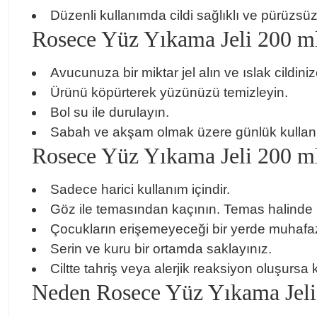
Düzenli kullanımda cildi sağlıklı ve pürüzsü
Rosece Yüz Yıkama Jeli 200 ml 
Avucunuza bir miktar jel alın ve ıslak cildi
Ürünü köpürterek yüzünüzü temizleyin.
Bol su ile durulayın.
Sabah ve akşam olmak üzere günlük kullanı
Rosece Yüz Yıkama Jeli 200 ml i
Sadece harici kullanım içindir.
Göz ile temasından kaçının. Temas halinde bo
Çocukların erişemeyeceği bir yerde muhafaz
Serin ve kuru bir ortamda saklayınız.
Ciltte tahriş veya alerjik reaksiyon oluşurs
Neden Rosece Yüz Yıkama Jeli