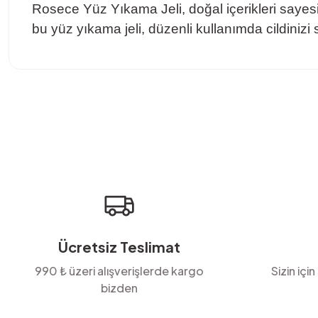
Rosece Yüz Yıkama Jeli, doğal içerikleri sayesin
bu yüz yıkama jeli, düzenli kullanımda cildinizi
Bu ürünün fiyat bilgisi, resim, ürün açıklamalarında ve diğer konula
Görüş ve önerileriniz için teşekkür ederiz.
Ürün resmi kalitesiz, bozuk veya görüntülenemiyor.
Ürün açıklamasında eksik bilgiler bulunuyor.
Ürün bilgilerinde hatalar bulunuyor.
Ürün fiyatı diğer sitelerden daha pahalı.
Bu ürüne benzer farklı alternatifler olmalı.
Ücretsiz Teslimat
990 ₺ üzeri alışverişlerde kargo
Sizin için
bizden