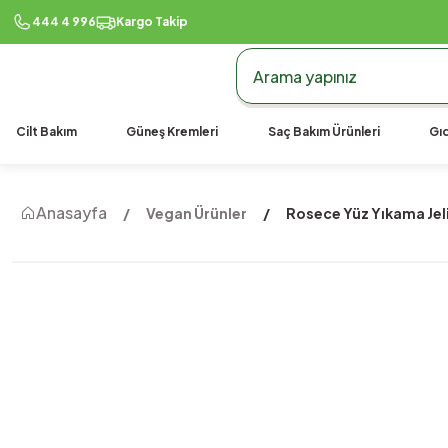
444 4 996
Kargo Takip
Cilt Bakım
Güneş Kremleri
Saç Bakım Ürünleri
Gıd
Anasayfa
Vegan Ürünler
Rosece Yüz Yıkama Jel