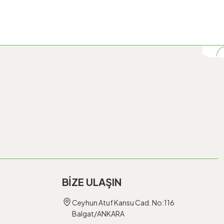
BİZE ULAŞIN
Ceyhun Atuf Kansu Cad. No:116
Balgat/ANKARA