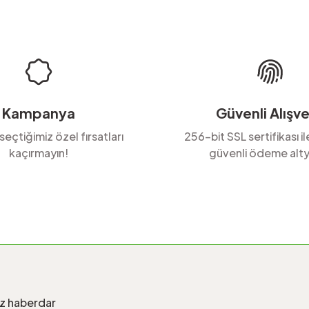
Yorum Yaz
Soru Sor
Kampanya
Güvenli Alışve
 seçtiğimiz özel fırsatları
256-bit SSL sertifikası i
kaçırmayın!
güvenli ödeme alty
Gönder
iz haberdar