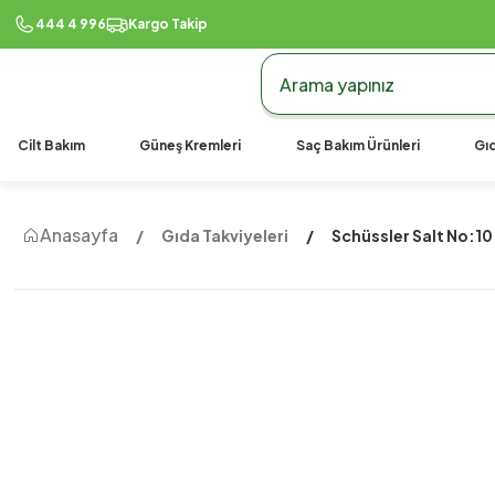
444 4 996
Kargo Takip
Cilt Bakım
Güneş Kremleri
Saç Bakım Ürünleri
Gıd
Anasayfa
Gıda Takviyeleri
Schüssler Salt No:10