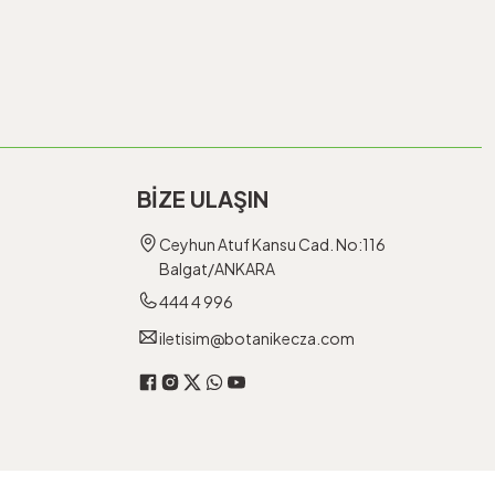
BİZE ULAŞIN
Ceyhun Atuf Kansu Cad. No:116
Balgat/ANKARA
444 4 996
iletisim@botanikecza.com