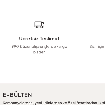
Ürün açıklamasında eksik bilgiler bulunuyor.
Ürün bilgilerinde hatalar bulunuyor.
Ürün fiyatı diğer sitelerden daha pahalı.
Bu ürüne benzer farklı alternatifler olmalı.
Ücretsiz Teslimat
990 ₺ üzeri alışverişlerde kargo
Sizin için
bizden
E-BÜLTEN
Kampanyalardan, yeni ürünlerden ve özel fırsatlardan ilk s