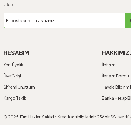
olun!
HESABIM
HAKKIMIZ
Yeni Üyelik
İletişim
Üye Girişi
İletişim Formu
Şifremi Unuttum
Havale Bildiri
Kargo Takibi
Banka Hesap Bil
© 2025 Tüm Hakları Saklıdır. Kredi kartı bilgileriniz 256bit SSL sertif