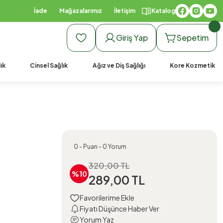
İade
Mağazalarımız
İletişim
Katalog
Giriş Yap
Sepetim
ık
Cinsel Sağlık
Ağız ve Diş Sağlığı
Kore Kozmetik
0 - Puan - 0 Yorum
320,00 TL
%10
289,00 TL
Fiyatı Düşünce Haber Ver
Yorum Yaz