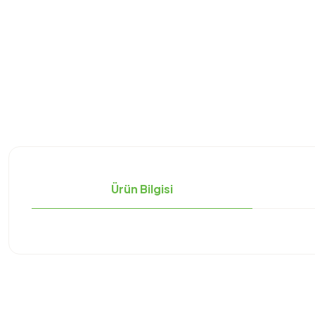
Ürün Bilgisi
Bu ürünün fiyat bilgisi, resim, ürün açıklamalarında ve diğer konula
Görüş ve önerileriniz için teşekkür ederiz.
Ürün resmi kalitesiz, bozuk veya görüntülenemiyor.