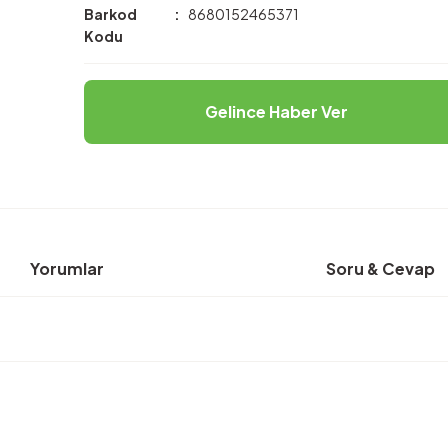
Barkod
8680152465371
Kodu
Gelince Haber Ver
Yorumlar
Soru & Cevap
rda yetersiz gördüğünüz noktaları öneri formunu kullanarak tarafımıza ilete
Ürün hakkında henüz soru sorulmamış.
Bu ürüne ilk yorumu siz yapın!