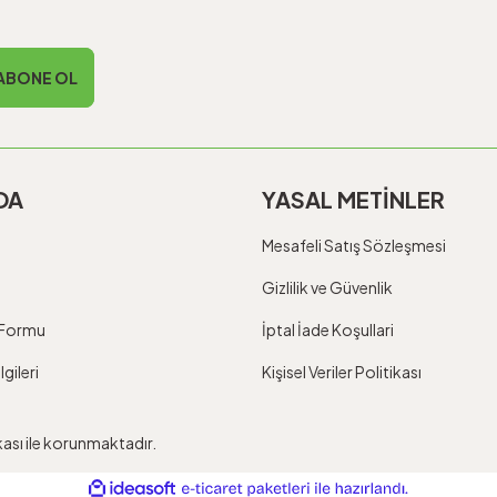
ABONE OL
DA
YASAL METİNLER
Mesafeli Satış Sözleşmesi
Gizlilik ve Güvenlik
m Formu
İptal İade Koşullari
gileri
Kişisel Veriler Politikası
ikası ile korunmaktadır.
ile
ideasoft
e-