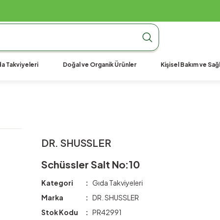
990 TL Üzeri Ücretsiz Kargo
990 TL Üzeri Ücretsiz Kargo
990 TL Üzeri Ücretsiz Kargo
a Takviyeleri
Doğal ve Organik Ürünler
Kişisel Bakım ve Sağl
DR. SHUSSLER
Schüssler Salt No:10
Kategori
Gıda Takviyeleri
Marka
DR. SHUSSLER
Stok Kodu
PR42991