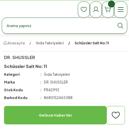
990 TL Üzeri Ücretsiz Kargo
990 TL Üzeri Ücretsiz Kargo
990 TL Üzeri Ücretsiz Kargo
Anasayfa
Gıda Takviyeleri
Schüssler Salt No:11
DR. SHUSSLER
Schüssler Salt No:11
Kategori
Gıda Takviyeleri
Marka
DR. SHUSSLER
Stok Kodu
PR42992
Barkod Kodu
8680152465388
Gelince Haber Ver