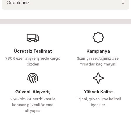
Önerileriniz
Yorum Yaz
Ürün hakkında henüz soru sorulmamış.
Bu ürünün fiyat bilgisi, resim, ürün açıklamalarında ve diğer konularda
yetersiz gördüğünüz noktaları öneri formunu kullanarak tarafımıza
Soru Sor
iletebilirsiniz.
Görüş ve önerileriniz için teşekkür ederiz.
Ürün resmi kalitesiz, bozuk veya görüntülenemiyor.
Ücretsiz Teslimat
Kampanya
Ürün açıklamasında eksik bilgiler bulunuyor.
990 ₺ üzeri alışverişlerde kargo
Sizin için seçtiğimiz özel
bizden
fırsatları kaçırmayın!
Ürün bilgilerinde hatalar bulunuyor.
Ürün fiyatı diğer sitelerden daha pahalı.
Bu ürüne benzer farklı alternatifler olmalı.
Güvenli Alışveriş
Yüksek Kalite
256-bit SSL sertifikası ile
Orjinal, güvenilir ve kaliteli
korunan güvenli ödeme
içerikler.
altyapısı
Gönder