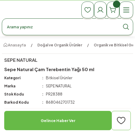
990 TL Üzeri Ücretsiz Kargo
990 TL Üzeri Ücretsiz Kargo
990 TL Üzeri Ücretsiz Kargo
Anasayfa
Doğal ve Organik Ürünler
Organik ve Bitkisel Gıd
SEPE NATURAL
Sepe Natural Çam Terebentin Yağı 50 ml
Kategori
Bitkisel Ürünler
Marka
SEPE NATURAL
Stok Kodu
PR28388
Barkod Kodu
8680462701732
Gelince Haber Ver