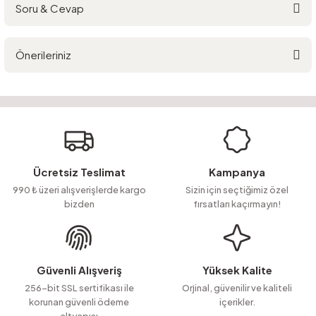
Soru & Cevap
Bu ürüne ilk yorumu siz yapın!
Önerileriniz
Yorum Yaz
Ürün hakkında henüz soru sorulmamış.
Bu ürünün fiyat bilgisi, resim, ürün açıklamalarında ve diğer konularda
yetersiz gördüğünüz noktaları öneri formunu kullanarak tarafımıza
Soru Sor
iletebilirsiniz.
Görüş ve önerileriniz için teşekkür ederiz.
Ürün resmi kalitesiz, bozuk veya görüntülenemiyor.
Ücretsiz Teslimat
Kampanya
Ürün açıklamasında eksik bilgiler bulunuyor.
990 ₺ üzeri alışverişlerde kargo
Sizin için seçtiğimiz özel
bizden
fırsatları kaçırmayın!
Ürün bilgilerinde hatalar bulunuyor.
Ürün fiyatı diğer sitelerden daha pahalı.
Bu ürüne benzer farklı alternatifler olmalı.
Güvenli Alışveriş
Yüksek Kalite
256-bit SSL sertifikası ile
Orjinal, güvenilir ve kaliteli
korunan güvenli ödeme
içerikler.