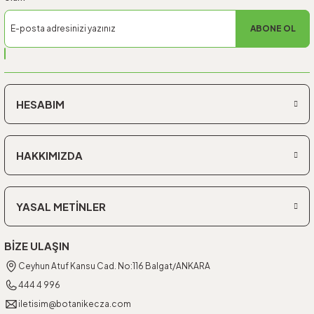
ABONE OL
HESABIM
HAKKIMIZDA
YASAL METİNLER
BİZE ULAŞIN
Ceyhun Atuf Kansu Cad. No:116 Balgat/ANKARA
444 4 996
iletisim@botanikecza.com