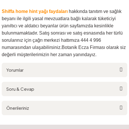
Shiffa home hint yağı faydaları
hakkında tanıtım ve sağlık
beyanı ile ilgili yasal mevzuatlara bağlı kalarak tüketiciyi
yanıltıcı ve aldatıcı beyanlar ürün sayfamızda kesinlikle
bulunmamaktadır. Satış sonrası ve satış esnasında her türlü
sorularınız için çağrı merkezi hattımıza 444 4 996
numarasından ulaşabilirsiniz.Botanik Ecza Firması olarak siz
değerli müşterilerimizin her zaman yanındayız.
Yorumlar
Soru & Cevap
Bu ürüne ilk yorumu siz yapın!
Önerileriniz
Yorum Yaz
Ürün hakkında henüz soru sorulmamış.
Bu ürünün fiyat bilgisi, resim, ürün açıklamalarında ve diğer konularda
yetersiz gördüğünüz noktaları öneri formunu kullanarak tarafımıza