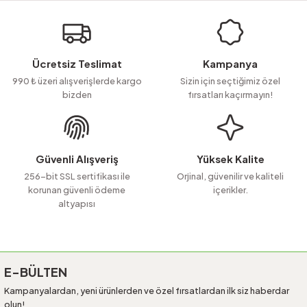
Soru Sor
iletebilirsiniz.
Görüş ve önerileriniz için teşekkür ederiz.
Ürün resmi kalitesiz, bozuk veya görüntülenemiyor.
Ücretsiz Teslimat
Kampanya
Ürün açıklamasında eksik bilgiler bulunuyor.
990 ₺ üzeri alışverişlerde kargo
Sizin için seçtiğimiz özel
bizden
fırsatları kaçırmayın!
Ürün bilgilerinde hatalar bulunuyor.
Ürün fiyatı diğer sitelerden daha pahalı.
Bu ürüne benzer farklı alternatifler olmalı.
Güvenli Alışveriş
Yüksek Kalite
256-bit SSL sertifikası ile
Orjinal, güvenilir ve kaliteli
korunan güvenli ödeme
içerikler.
altyapısı
Gönder
E-BÜLTEN
Kampanyalardan, yeni ürünlerden ve özel fırsatlardan ilk siz haberdar
olun!