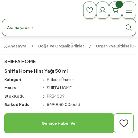
990 TL Üzeri Ücretsiz Kargo
990 TL Üzeri Ücretsiz Kargo
990 TL Üzeri Ücretsiz Kargo
Anasayfa
Doğal ve Organik Ürünler
Organik ve Bitkisel Gıd
SHIFFA HOME
Shiffa Home Hint Yağı 50 ml
Kategori
Bitkisel Ürünler
Marka
SHIFFA HOME
Stok Kodu
PR34009
Barkod Kodu
8690088005633
Gelince Haber Ver