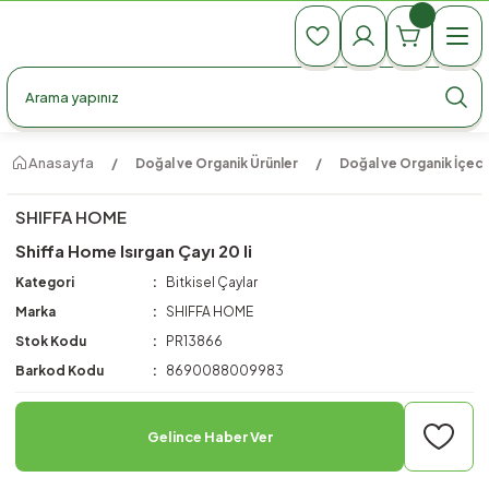
990 TL Üzeri Ücretsiz Kargo
990 TL Üzeri Ücretsiz Kargo
990 TL Üzeri Ücretsiz Kargo
Anasayfa
Doğal ve Organik Ürünler
Doğal ve Organik İçec
SHIFFA HOME
Shiffa Home Isırgan Çayı 20 li
Kategori
Bitkisel Çaylar
Marka
SHIFFA HOME
Stok Kodu
PR13866
Barkod Kodu
8690088009983
Gelince Haber Ver