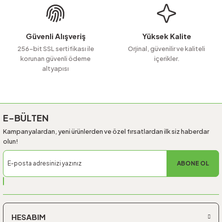
Ürün fiyatı diğer sitelerden daha pahalı.
Bu ürüne benzer farklı alternatifler olmalı.
Güvenli Alışveriş
Yüksek Kalite
256-bit SSL sertifikası ile
Orjinal, güvenilir ve kaliteli
korunan güvenli ödeme
içerikler.
altyapısı
Gönder
E-BÜLTEN
Kampanyalardan, yeni ürünlerden ve özel fırsatlardan ilk siz haberdar
olun!
ABONE OL
HESABIM