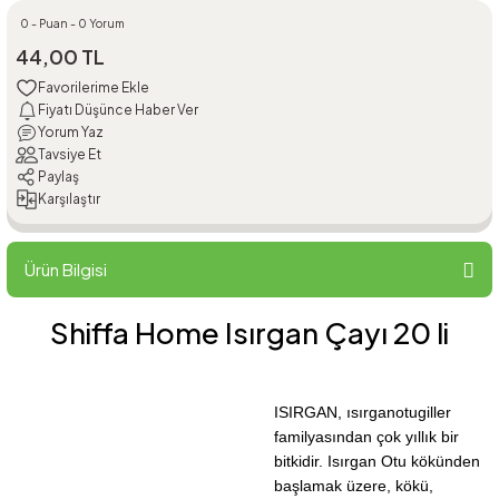
0 - Puan - 0 Yorum
44,00 TL
Fiyatı Düşünce Haber Ver
Yorum Yaz
Tavsiye Et
Paylaş
Karşılaştır
Ürün Bilgisi
Shiffa Home Isırgan Çayı 20 li
ISIRGAN, ısırganotugiller
familyasından çok yıllık bir
bitkidir. Isırgan Otu kökünden
başlamak üzere, kökü,