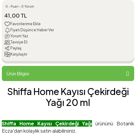
0 - Puan - 0 Yorum
41,00 TL
Fiyatı Düşünce Haber Ver
Yorum Yaz
Tavsiye Et
Paylaş
Karşılaştır
Ürün Bilgisi
Shiffa Home Kayısı Çekirdeği
Yağı 20 ml
Shiffa Home Kayısı Çekirdeği Yağı
ürününü Botanik
Ecza'dan kolaylık satın alabilirsiniz.