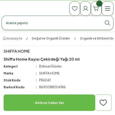
990 TL Üzeri Ücretsiz Kargo
990 TL Üzeri Ücretsiz Kargo
990 TL Üzeri Ücretsiz Kargo
Anasayfa
Doğal ve Organik Ürünler
Organik ve Bitkisel Gıd
SHIFFA HOME
Shiffa Home Kayısı Çekirdeği Yağı 20 ml
Kategori
Bitkisel Ürünler
Marka
SHIFFA HOME
Stok Kodu
PR6041
Barkod Kodu
8690088004186
Gelince Haber Ver