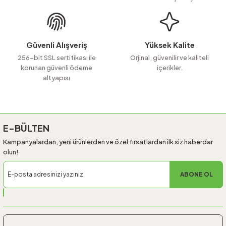
Ürün fiyatı diğer sitelerden daha pahalı.
Bu ürüne benzer farklı alternatifler olmalı.
Güvenli Alışveriş
Yüksek Kalite
256-bit SSL sertifikası ile
Orjinal, güvenilir ve kaliteli
korunan güvenli ödeme
içerikler.
altyapısı
Gönder
E-BÜLTEN
Kampanyalardan, yeni ürünlerden ve özel fırsatlardan ilk siz haberdar
olun!
ABONE OL