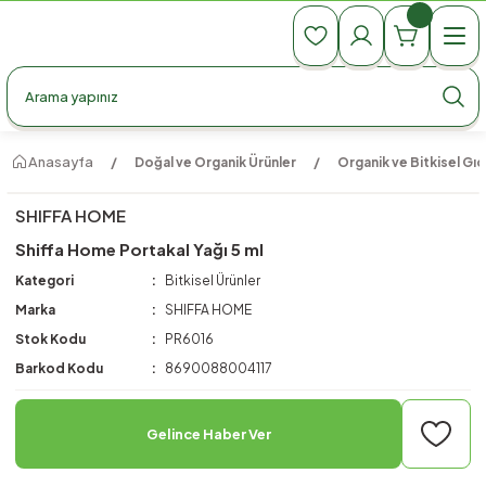
990 TL Üzeri Ücretsiz Kargo
990 TL Üzeri Ücretsiz Kargo
990 TL Üzeri Ücretsiz Kargo
Anasayfa
Doğal ve Organik Ürünler
Organik ve Bitkisel Gıd
SHIFFA HOME
Shiffa Home Portakal Yağı 5 ml
Kategori
Bitkisel Ürünler
Marka
SHIFFA HOME
Stok Kodu
PR6016
Barkod Kodu
8690088004117
Gelince Haber Ver