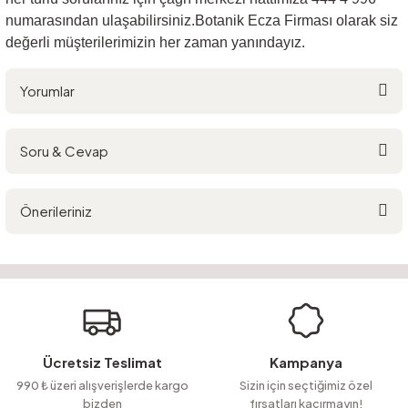
numarasından ulaşabilirsiniz.Botanik Ecza Firması olarak siz
değerli müşterilerimizin her zaman yanındayız.
Yorumlar
Soru & Cevap
Bu ürüne ilk yorumu siz yapın!
Önerileriniz
Yorum Yaz
Ürün hakkında henüz soru sorulmamış.
Bu ürünün fiyat bilgisi, resim, ürün açıklamalarında ve diğer konularda
yetersiz gördüğünüz noktaları öneri formunu kullanarak tarafımıza
Soru Sor
iletebilirsiniz.
Görüş ve önerileriniz için teşekkür ederiz.
Ürün resmi kalitesiz, bozuk veya görüntülenemiyor.
Ücretsiz Teslimat
Kampanya
Ürün açıklamasında eksik bilgiler bulunuyor.
990 ₺ üzeri alışverişlerde kargo
Sizin için seçtiğimiz özel
bizden
fırsatları kaçırmayın!
Ürün bilgilerinde hatalar bulunuyor.