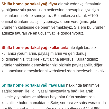
Shiffa home portakal yağı
fiyat
olarak tedarikçi firmalarla
yaptığımız sıkı pazarlıkları neticesinde hesaplı alışverişin
imkanlarını sizlere sunuyoruz. Botanikecza olarak %100
orijinal ürünlerin satışını yapmaya önem verdiğimiz gibi
ürünlerin kalitesine de önem vermekteyiz. Sizlere bu ürünleri
adınıza faturalı ve en ucuz fiyat ile gönderiyoruz.
Shiffa home portakal yağı
kullananlar
ile ilgili tarafsız
kullanıcı yorumlarını, paylaşımlarını ve geri dönüş
bildirimlerinizi titizlikle kayıt altına alıyoruz. Kullandığınız
ürünler hakkında deneyimlerinizi bizimle paylaşabilir, diğer
kullanıcıların deneyimlerini websitemizden inceleyebilirsiniz.
Shiffa home portakal yağı
faydaları
hakkında tanıtım ve
sağlık beyanı ile ilgili yasal mevzuatlara bağlı kalarak
tüketiciyi yanıltıcı ve aldatıcı beyanlar ürün sayfamızda
kesinlikle bulunmamaktadır. Satış sonrası ve satış esnasında
her türlü sorularınız için çağrı merkezi hattımıza 444 4 996