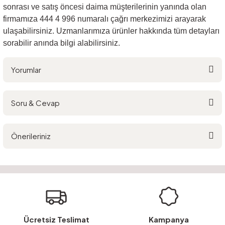
sonrası ve satış öncesi daima müşterilerinin yanında olan
firmamıza 444 4 996 numaralı çağrı merkezimizi arayarak
ulaşabilirsiniz. Uzmanlarımıza ürünler hakkında tüm detayları
sorabilir anında bilgi alabilirsiniz.
Yorumlar
Soru & Cevap
Bu ürüne ilk yorumu siz yapın!
Önerileriniz
Yorum Yaz
Ürün hakkında henüz soru sorulmamış.
Bu ürünün fiyat bilgisi, resim, ürün açıklamalarında ve diğer konularda
yetersiz gördüğünüz noktaları öneri formunu kullanarak tarafımıza
Soru Sor
iletebilirsiniz.
Görüş ve önerileriniz için teşekkür ederiz.
Ürün resmi kalitesiz, bozuk veya görüntülenemiyor.
Ücretsiz Teslimat
Kampanya