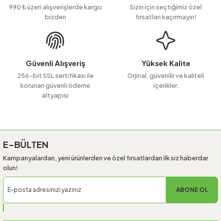
Ürün açıklamasında eksik bilgiler bulunuyor.
990 ₺ üzeri alışverişlerde kargo
Sizin için seçtiğimiz özel
bizden
fırsatları kaçırmayın!
Ürün bilgilerinde hatalar bulunuyor.
Ürün fiyatı diğer sitelerden daha pahalı.
Bu ürüne benzer farklı alternatifler olmalı.
Güvenli Alışveriş
Yüksek Kalite
256-bit SSL sertifikası ile
Orjinal, güvenilir ve kaliteli
korunan güvenli ödeme
içerikler.
altyapısı
Gönder
E-BÜLTEN
Kampanyalardan, yeni ürünlerden ve özel fırsatlardan ilk siz haberdar
olun!
ABONE OL