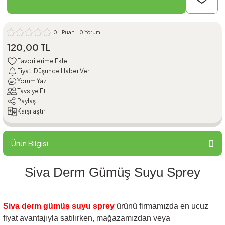
0 - Puan - 0 Yorum
120,00 TL
Fiyatı Düşünce Haber Ver
Yorum Yaz
Tavsiye Et
Paylaş
Karşılaştır
Ürün Bilgisi
Siva Derm Gümüş Suyu Sprey
Siva derm gümüş suyu sprey
ürünü firmamızda en ucuz
fiyat avantajıyla satılırken, mağazamızdan veya