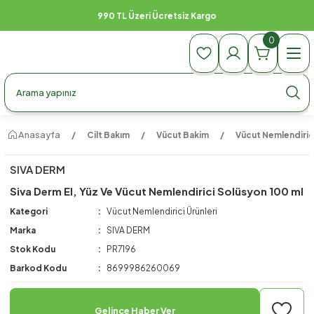
990 TL Üzeri Ücretsiz Kargo
0
Anasayfa
Cilt Bakım
Vücut Bakim
Vücut Nemlendirici
SIVA DERM
Siva Derm El, Yüz Ve Vücut Nemlendirici Solüsyon 100 ml
Kategori
Vücut Nemlendirici Ürünleri
Marka
SIVA DERM
Stok Kodu
PR7196
Barkod Kodu
8699986260069
Gelince Haber Ver