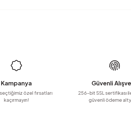
rda yetersiz gördüğünüz noktaları öneri formunu kullanarak tarafımıza ilete
Ürün hakkında henüz soru sorulmamış.
Bu ürüne ilk yorumu siz yapın!
Yorum Yaz
Soru Sor
Kampanya
Güvenli Alışve
 seçtiğimiz özel fırsatları
256-bit SSL sertifikası i
kaçırmayın!
güvenli ödeme alty
Gönder