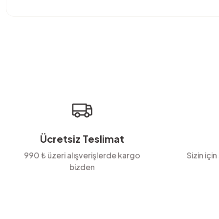
Bu ürünün fiyat bilgisi, resim, ürün açıklamalarında ve diğer konula
Görüş ve önerileriniz için teşekkür ederiz.
Ürün resmi kalitesiz, bozuk veya görüntülenemiyor.
Ürün açıklamasında eksik bilgiler bulunuyor.
Ürün bilgilerinde hatalar bulunuyor.
Ürün fiyatı diğer sitelerden daha pahalı.
Bu ürüne benzer farklı alternatifler olmalı.
Ücretsiz Teslimat
990 ₺ üzeri alışverişlerde kargo
Sizin için
bizden