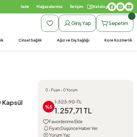
İade
Mağazalarımız
İletişim
Katalog
Giriş Yap
Sepetim
ık
Cinsel Sağlık
Ağız ve Diş Sağlığı
Kore Kozmetik
0 - Puan - 0 Yorum
 Kapsül
1.323,90 TL
%5
1.257,71 TL
Fiyatı Düşünce Haber Ver
Yorum Yaz