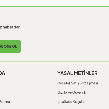
iz haberdar
ABONE OL
DA
YASAL METİNLER
Mesafeli Satış Sözleşmesi
Gizlilik ve Güvenlik
m Formu
İptal İade Koşullari