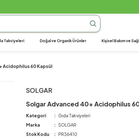
990 TL Üzeri Ücretsiz Kargo
990 TL Üzeri Ücretsiz Kargo
990 TL Üzeri Ücretsiz Kargo
a Takviyeleri
Doğal ve Organik Ürünler
Kişisel Bakım ve Sağl
 Acidophilus 60 Kapsül
SOLGAR
Solgar Advanced 40+ Acidophilus 60
Kategori
Gıda Takviyeleri
Marka
SOLGAR
Stok Kodu
PR36410