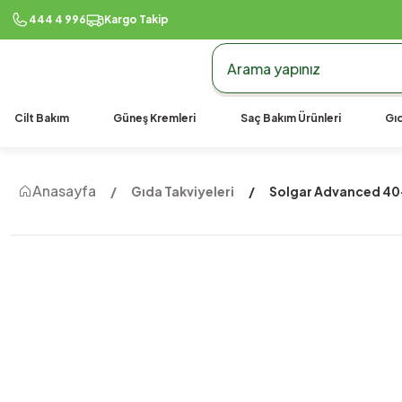
444 4 996
Kargo Takip
Cilt Bakım
Güneş Kremleri
Saç Bakım Ürünleri
Gıd
Anasayfa
Gıda Takviyeleri
Solgar Advanced 40+