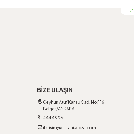
BİZE ULAŞIN
Ceyhun Atuf Kansu Cad. No:116
Balgat/ANKARA
444 4 996
iletisim@botanikecza.com