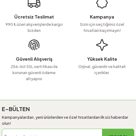
Ürün resmi kalitesiz, bozuk veya görüntülenemiyor.
Ücretsiz Teslimat
Kampanya
Ürün açıklamasında eksik bilgiler bulunuyor.
990 ₺ üzeri alışverişlerde kargo
Sizin için seçtiğimiz özel
bizden
fırsatları kaçırmayın!
Ürün bilgilerinde hatalar bulunuyor.
Ürün fiyatı diğer sitelerden daha pahalı.
Bu ürüne benzer farklı alternatifler olmalı.
Güvenli Alışveriş
Yüksek Kalite
256-bit SSL sertifikası ile
Orjinal, güvenilir ve kaliteli
korunan güvenli ödeme
içerikler.
altyapısı
Gönder
E-BÜLTEN
Kampanyalardan, yeni ürünlerden ve özel fırsatlardan ilk siz haberdar
olun!