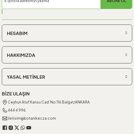
ABONE OL
HESABIM
HAKKIMIZDA
YASAL METİNLER
BİZE ULAŞIN
Ceyhun Atuf Kansu Cad. No:116 Balgat/ANKARA
444 4 996
iletisim@botanikecza.com