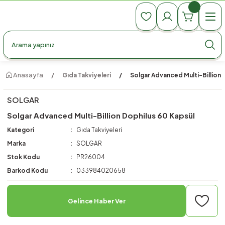
990 TL Üzeri Ücretsiz Kargo
990 TL Üzeri Ücretsiz Kargo
990 TL Üzeri Ücretsiz Kargo
Anasayfa
Gıda Takviyeleri
Solgar Advanced Multi-Billion 
SOLGAR
Solgar Advanced Multi-Billion Dophilus 60 Kapsül
Kategori
Gıda Takviyeleri
Marka
SOLGAR
Stok Kodu
PR26004
Barkod Kodu
033984020658
Gelince Haber Ver