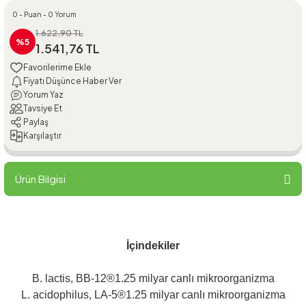
0 - Puan - 0 Yorum
1.622,90 TL
%5
1.541,76 TL
Fiyatı Düşünce Haber Ver
Yorum Yaz
Tavsiye Et
Paylaş
Karşılaştır
Ürün Bilgisi
İçindekiler
B. lactis, BB-12®1.25 milyar canlı mikroorganizma
L. acidophilus, LA-5®1.25 milyar canlı mikroorganizma