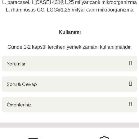
L. paracasei, L.CASEI 431®1.25 milyar canlı mikroorganizma
L. rhamnosus GG, LGG®1.25 milyar canlı mikroorganizma
Kullanımı
Günde 1-2 kapsül tercihen yemek zamanı kullanılmalıdır.
Yorumlar
Soru & Cevap
Bu ürüne ilk yorumu siz yapın!
Önerileriniz
Yorum Yaz
Ürün hakkında henüz soru sorulmamış.
Bu ürünün fiyat bilgisi, resim, ürün açıklamalarında ve diğer konularda
yetersiz gördüğünüz noktaları öneri formunu kullanarak tarafımıza
Soru Sor
iletebilirsiniz.
Görüş ve önerileriniz için teşekkür ederiz.