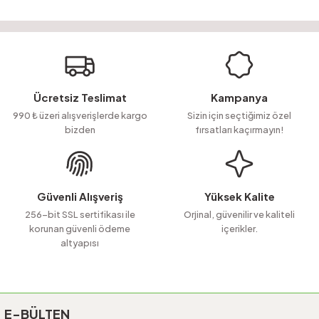
Bu ürünün fiyat bilgisi, resim, ürün açıklamalarında ve diğer konularda
yetersiz gördüğünüz noktaları öneri formunu kullanarak tarafımıza
Soru Sor
iletebilirsiniz.
Görüş ve önerileriniz için teşekkür ederiz.
Ürün resmi kalitesiz, bozuk veya görüntülenemiyor.
Ücretsiz Teslimat
Kampanya
Ürün açıklamasında eksik bilgiler bulunuyor.
990 ₺ üzeri alışverişlerde kargo
Sizin için seçtiğimiz özel
bizden
fırsatları kaçırmayın!
Ürün bilgilerinde hatalar bulunuyor.
Ürün fiyatı diğer sitelerden daha pahalı.
Bu ürüne benzer farklı alternatifler olmalı.
Güvenli Alışveriş
Yüksek Kalite
256-bit SSL sertifikası ile
Orjinal, güvenilir ve kaliteli
korunan güvenli ödeme
içerikler.
altyapısı
Gönder
E-BÜLTEN