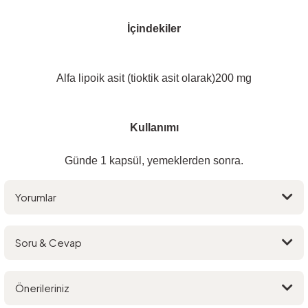
İçindekiler
Alfa lipoik asit (tioktik asit olarak)200 mg
Kullanımı
Günde 1 kapsül, yemeklerden sonra.
Yorumlar
Soru & Cevap
Bu ürüne ilk yorumu siz yapın!
Önerileriniz
Yorum Yaz
Ürün hakkında henüz soru sorulmamış.