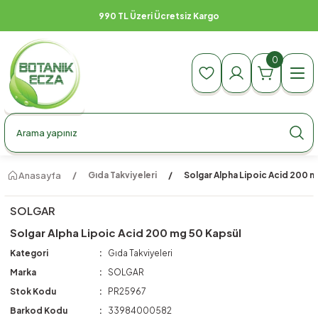
990 TL Üzeri Ücretsiz Kargo
0
Anasayfa
Gıda Takviyeleri
Solgar Alpha Lipoic Acid 200 m
SOLGAR
Solgar Alpha Lipoic Acid 200 mg 50 Kapsül
Kategori
Gıda Takviyeleri
Marka
SOLGAR
Stok Kodu
PR25967
Barkod Kodu
33984000582