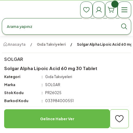
990 TL Üzeri Ücretsiz Kargo
990 TL Üzeri Ücretsiz Kargo
990 TL Üzeri Ücretsiz Kargo
Anasayfa
Gıda Takviyeleri
Solgar Alpha Lipoic Acid 60 mg
SOLGAR
Solgar Alpha Lipoic Acid 60 mg 30 Tablet
Kategori
Gıda Takviyeleri
Marka
SOLGAR
Stok Kodu
PR26025
Barkod Kodu
033984000551
Gelince Haber Ver