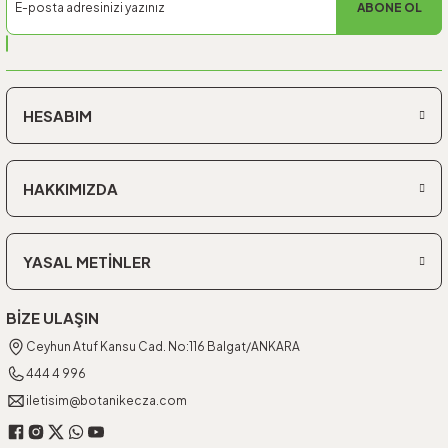
ABONE OL
HESABIM
HAKKIMIZDA
YASAL METİNLER
BİZE ULAŞIN
Ceyhun Atuf Kansu Cad. No:116 Balgat/ANKARA
444 4 996
iletisim@botanikecza.com