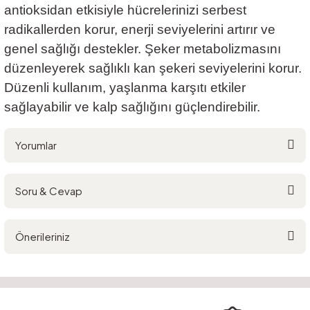
antioksidan etkisiyle hücrelerinizi serbest
radikallerden korur, enerji seviyelerini artırır ve
genel sağlığı destekler. Şeker metabolizmasını
düzenleyerek sağlıklı kan şekeri seviyelerini korur.
Düzenli kullanım, yaşlanma karşıtı etkiler
sağlayabilir ve kalp sağlığını güçlendirebilir.
Yorumlar
Soru & Cevap
Bu ürüne ilk yorumu siz yapın!
Önerileriniz
Yorum Yaz
Ürün hakkında henüz soru sorulmamış.
Bu ürünün fiyat bilgisi, resim, ürün açıklamalarında ve diğer konularda
yetersiz gördüğünüz noktaları öneri formunu kullanarak tarafımıza
Soru Sor
iletebilirsiniz.