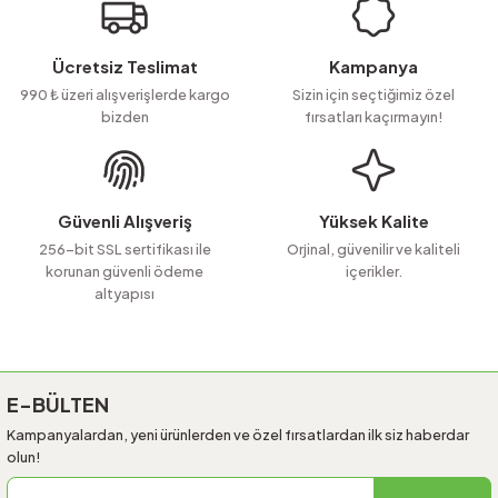
Görüş ve önerileriniz için teşekkür ederiz.
Ürün resmi kalitesiz, bozuk veya görüntülenemiyor.
Ücretsiz Teslimat
Kampanya
Ürün açıklamasında eksik bilgiler bulunuyor.
990 ₺ üzeri alışverişlerde kargo
Sizin için seçtiğimiz özel
bizden
fırsatları kaçırmayın!
Ürün bilgilerinde hatalar bulunuyor.
Ürün fiyatı diğer sitelerden daha pahalı.
Bu ürüne benzer farklı alternatifler olmalı.
Güvenli Alışveriş
Yüksek Kalite
256-bit SSL sertifikası ile
Orjinal, güvenilir ve kaliteli
korunan güvenli ödeme
içerikler.
altyapısı
Gönder
E-BÜLTEN
Kampanyalardan, yeni ürünlerden ve özel fırsatlardan ilk siz haberdar
olun!