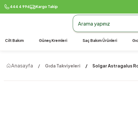
444 4 996
Kargo Takip
Cilt Bakım
Güneş Kremleri
Saç Bakım Ürünleri
Gıd
Anasayfa
Gıda Takviyeleri
Solgar Astragalus R