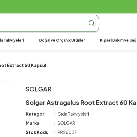
990 TL Üzeri Ücretsiz Kargo
990 TL Üzeri Ücretsiz Kargo
990 TL Üzeri Ücretsiz Kargo
a Takviyeleri
Doğal ve Organik Ürünler
Kişisel Bakım ve Sağl
oot Extract 60 Kapsül
SOLGAR
Solgar Astragalus Root Extract 60 Ka
Kategori
Gıda Takviyeleri
Marka
SOLGAR
Stok Kodu
PR26027