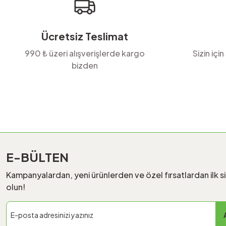
Bu ürüne benzer farklı alternatifler olmalı.
Ücretsiz Teslimat
990 ₺ üzeri alışverişlerde kargo
Sizin için
bizden
E-BÜLTEN
Kampanyalardan, yeni ürünlerden ve özel fırsatlardan ilk s
olun!