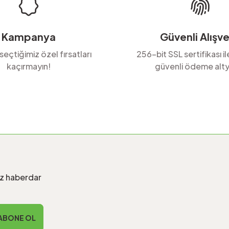
Kampanya
Güvenli Alışve
 seçtiğimiz özel fırsatları
256-bit SSL sertifikası i
kaçırmayın!
güvenli ödeme alty
Gönder
iz haberdar
ABONE OL