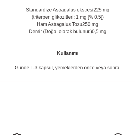
Standardize Astragalus ekstresi225 mg
(triterpen glikozitleri; 1 mg [% 0.5])
Ham Astragalus Tozu250 mg
Demir (Doğal olarak bulunur.)0,5 mg
Kullanımı
Günde 1-3 kapsül, yemeklerden önce veya sonra.
rda yetersiz gördüğünüz noktaları öneri formunu kullanarak tarafımıza ilete
Ürün hakkında henüz soru sorulmamış.
Bu ürüne ilk yorumu siz yapın!
Yorum Yaz
Soru Sor