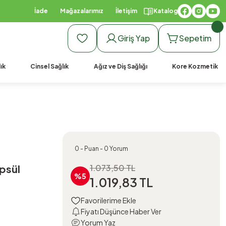
İade
Mağazalarımız
İletişim
Katalog
Giriş Yap
Sepetim
ık
Cinsel Sağlık
Ağız ve Diş Sağlığı
Kore Kozmetik
0 - Puan - 0 Yorum
psül
1.073,50 TL
%5
1.019,83 TL
Fiyatı Düşünce Haber Ver
Yorum Yaz