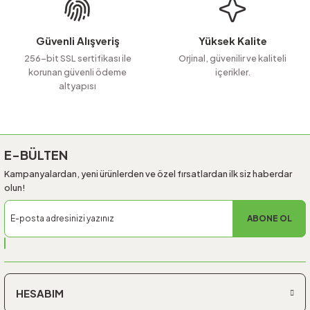
Bu ürüne benzer farklı alternatifler olmalı.
Güvenli Alışveriş
Yüksek Kalite
256-bit SSL sertifikası ile
Orjinal, güvenilir ve kaliteli
korunan güvenli ödeme
içerikler.
altyapısı
Gönder
E-BÜLTEN
Kampanyalardan, yeni ürünlerden ve özel fırsatlardan ilk siz haberdar
olun!
ABONE OL
HESABIM