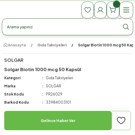
990 TL Üzeri Ücretsiz Kargo
990 TL Üzeri Ücretsiz Kargo
990 TL Üzeri Ücretsiz Kargo
Anasayfa
Gıda Takviyeleri
Solgar Biotin 1000 mcg 50 Kap
SOLGAR
Solgar Biotin 1000 mcg 50 Kapsül
Kategori
Gıda Takviyeleri
Marka
SOLGAR
Stok Kodu
PR26029
Barkod Kodu
33984003101
Gelince Haber Ver